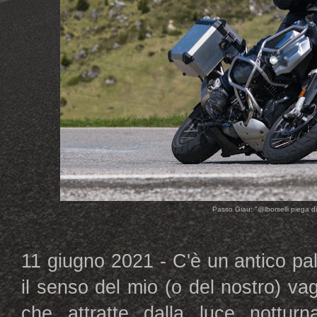
Passo Giau: "@lborselli piega di b
11 giugno 2021 - C'è un antico pa
il senso del mio (o del nostro) v
che attratte dalla luce notturna