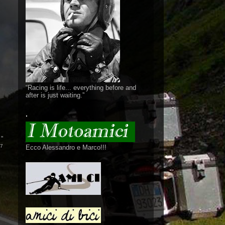
“Racing is life... everything before and
after is just waiting.”
.
.
”
77
Ecco Alessandro e Marco!!!