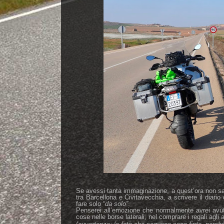
Se avessi tanta immaginazione, a quest’ora non sare
tra Barcellona e Civitavecchia, a scrivere il diario
fare solo “
da solo”
.
Penserei all’emozione che normalmente avrei avuto
cose nelle borse laterali, nel comprare i regali agl