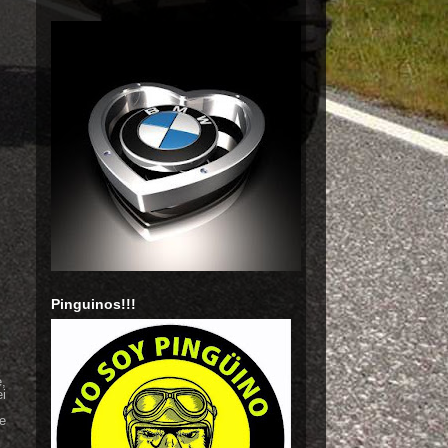
Pinguinos!!!
e,
ei
e