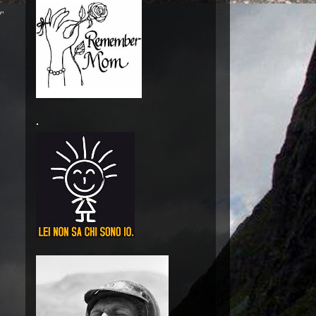
?
"
.