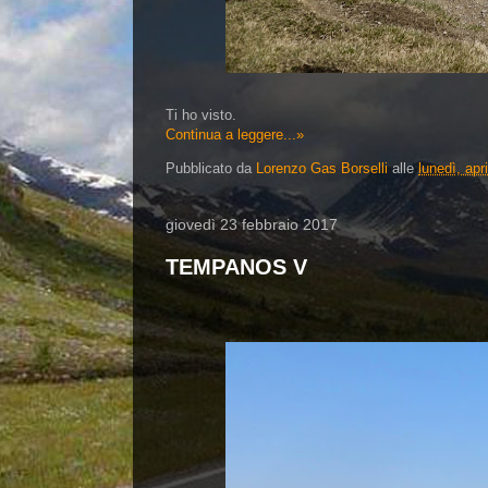
Ti ho visto.
Continua a leggere...»
Pubblicato da
Lorenzo Gas Borselli
alle
lunedì, apr
giovedì 23 febbraio 2017
TEMPANOS V