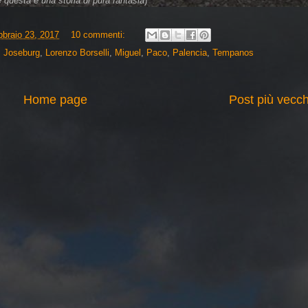
 questa è una storia di pura fantasia
)
bbraio 23, 2017
10 commenti:
,
Joseburg
,
Lorenzo Borselli
,
Miguel
,
Paco
,
Palencia
,
Tempanos
Home page
Post più vecch