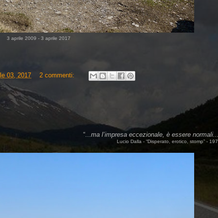
3 aprile 2009 - 3 aprile 2017
ile 03, 2017
2 commenti:
“...
ma l’impresa eccezionale, è essere normali..
Lucio Dalla - “Disperato, erotico, stomp” - 19