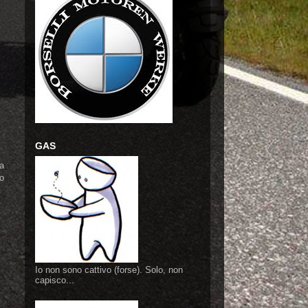
GAS
a
ro
Io non sono cattivo (forse). Solo, non
capisco...