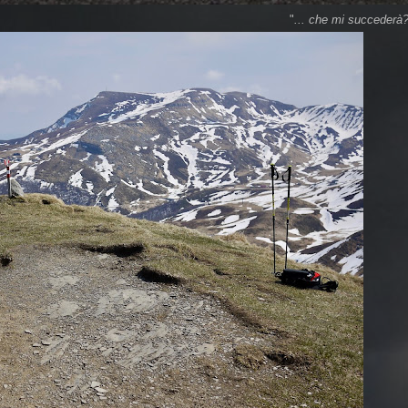
"
... che mi succederà