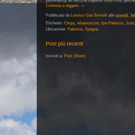
(
avvertenza: le foto che seguono sono finte, perché
Continua a leggere...»
Pubblicato da
Lorenzo Gas Borselli
alle
giovedì, fe
Etichette:
Chupy
,
elladooscuro
,
Ipa Palencia
,
José
Ubicazione:
Palencia, Spagna
Post più recenti
Iscriviti a:
Post (Atom)