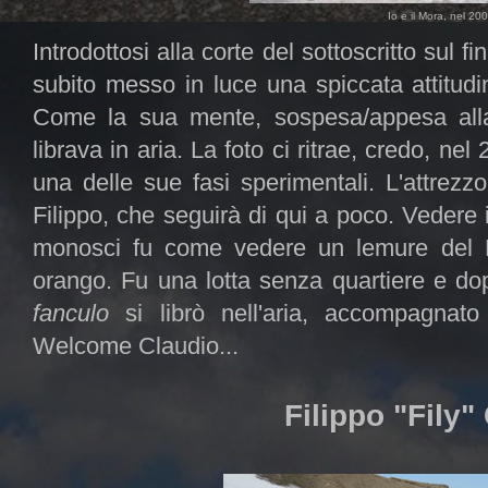
Io e il Mora, nel 20
Introdottosi alla corte del sottoscritto sul fi
subito messo in luce una spiccata attitudi
Come la sua mente, sospesa/appesa alla
librava in aria. La foto ci ritrae, credo, n
una delle sue fasi sperimentali. L'attrezz
Filippo, che seguirà di qui a poco. Vedere 
monosci fu come vedere un lemure del 
orango. Fu una lotta senza quartiere e do
fanculo
si librò nell'aria, accompagnato 
Welcome Claudio...
Filippo "Fily"