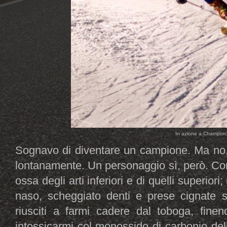
In azione a Champor
Sognavo di diventare un campione. Ma no
lontanamente. Un personaggio sì, però. Con g
ossa degli arti inferiori e di quelli superiori
naso, scheggiato denti e prese cignate su
riusciti a farmi cadere dal toboga, finen
intossicarmi col monossido di carbonio del