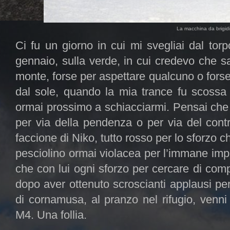
La macchina da brigidin
Ci fu un giorno in cui mi svegliai dal tor
gennaio, sulla verde, in cui credevo che s
monte, forse per aspettare qualcuno o forse 
dal sole, quando la mia trance fu scossa 
ormai prossimo a schiacciarmi. Pensai che
per via della pendenza o per via del contr
faccione di Niko, tutto rosso per lo sforzo c
pesciolino ormai violacea per l’immane im
che con lui ogni sforzo per cercare di comp
dopo aver ottenuto scroscianti applausi p
di cornamusa, al pranzo nel rifugio, venni 
M4. Una follia.