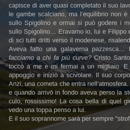
capisce di aver quasi completato il suo lavo
le gambe scalciano, ma l’equilibrio non è 
sullo Spigolino e ormai si può godere i 
sullo Spigolino… Eravamo io, lui e Filippo e
di sci tutti dritti verso il modenese, risale
Aveva fatto una galaverna pazzesca… I
facciamo a chi fa più curve?
Cristo Sant
toccò a me e mi fermai a un migliaio. E 
appoggio e iniziò a scivolare. Il suo corp
Anzi, una cometa che entra nell’atmosfera
e quando arrivò in fondo aveva perso la stof
culo, rossissimo! La cosa bella di quel g
vedo una toppa penso a lui.
E il suo soprannome sarà per sempre "strofi