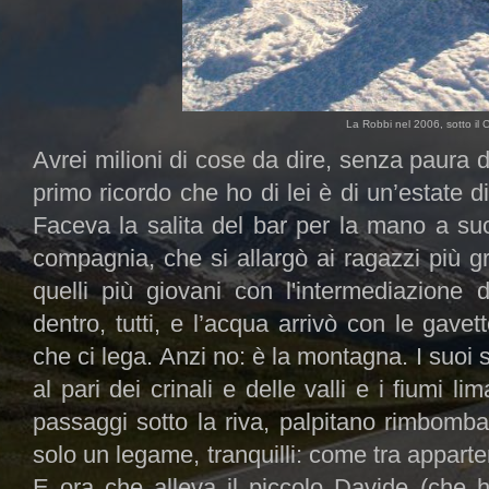
La Robbi nel 2006, sotto il C
Avrei milioni di cose da dire, senza paura di
primo ricordo che ho di lei è di un’estate di 
Faceva la salita del bar per la mano a su
compagnia, che si allargò ai ragazzi più g
quelli più giovani con l'intermediazione
dentro, tutti, e l’acqua arrivò con le gave
che ci lega. Anzi no: è la montagna. I suoi s
al pari dei crinali e delle valli e i fiumi l
passaggi sotto la riva, palpitano rimbomba
solo un legame, tranquilli: come tra apparte
E ora che alleva il piccolo Davide (che