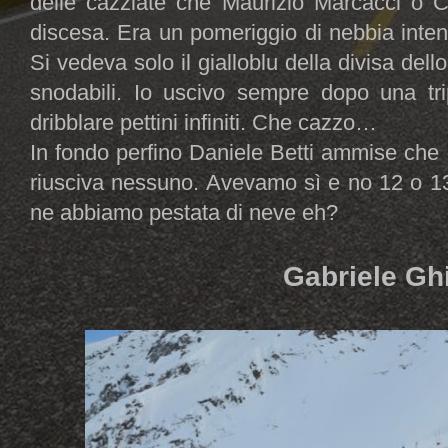
delle cazziate che Maurizio Marcacci o C
discesa. Era un pomeriggio di nebbia intens
Si vedeva solo il gialloblu della divisa dello 
snodabili. Io uscivo sempre dopo una tri
dribblare pettini infiniti. Che cazzo…
In fondo perfino Daniele Betti ammise che 
riusciva nessuno. Avevamo sì e no 12 o 13 
ne abbiamo pestata di neve eh?
Gabriele Gh