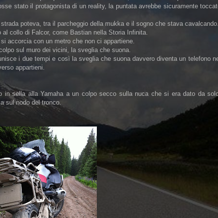
e stato il protagonista di un reality, la puntata avrebbe sicuramente tocca
 strada poteva, tra il parcheggio della mukka e il sogno che stava cavalcando
al collo di Falcor, come Bastian nella Storia Infinita.
 o si accorcia con un metro che non ci appartiene.
colpo sul muro dei vicini, la sveglia che suona.
nisce i due tempi e così la sveglia che suona davvero diventa un telefono n
erso appartieni.
to in sella alla Yamaha a un colpo secco sulla nuca che si era dato da solo
a sul nodo del tronco.