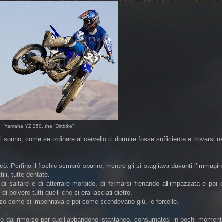
Yamaha YZ 250, the "Dirtbike"
il sonno, come se ordinare al cervello di dormire fosse sufficiente a trovarsi n
lacò. Perfino il fischio sembrò sparire, mentre gli si stagliava davanti l’immagi
ili, tutte dentate.
i saltare e di atterrare morbido, di fermarsi frenando all’impazzata e poi 
 polvere tutti quelli che si era lasciati dietro.
o come si impennava e poi come scendevano giù, le forcelle.
lto dal rimorso per quell’abbandono istantaneo, consumatosi in pochi moment