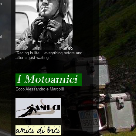
to
.
el
“Racing is life... everything before and
after is just waiting.”
,
.
Ecco Alessandro e Marco!!!