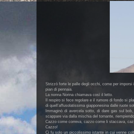
Strizzò forte le palle degli occhi, come per imporsi 
pian di pennaia.
La nonna Norina chiamava così il letto.
Il respiro si fece regolare e il rumore di fondo si p
di quell’affusolatissima giapponesina dalle ruote sott
Immaginò di avercela sotto, di dare gas sul bob, d
scappare via dalla mischia del tornante, riempiendo di
Cazzo come correva, cazzo come li staccava, cazz
Cazzo!
Ci fu solo un piccolissimo istante in cui venne co