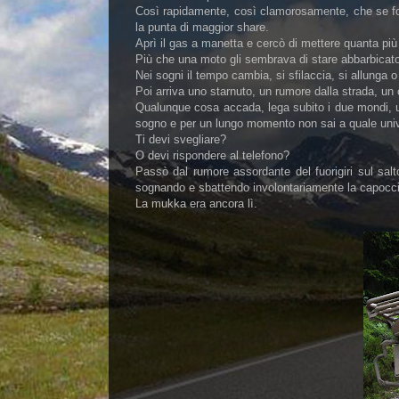
Così rapidamente, così clamorosamente, che se foss
la punta di maggior share.
Aprì il gas a manetta e cercò di mettere quanta più
Più che una moto gli sembrava di stare abbarbicato 
Nei sogni il tempo cambia, si sfilaccia, si allunga
Poi arriva uno starnuto, un rumore dalla strada, un 
Qualunque cosa accada, lega subito i due mondi, u
sogno e per un lungo momento non sai a quale univ
Ti devi svegliare?
O devi rispondere al telefono?
Passò dal rumore assordante del fuorigiri sul sal
sognando e sbattendo involontariamente la capocci
La mukka era ancora lì.