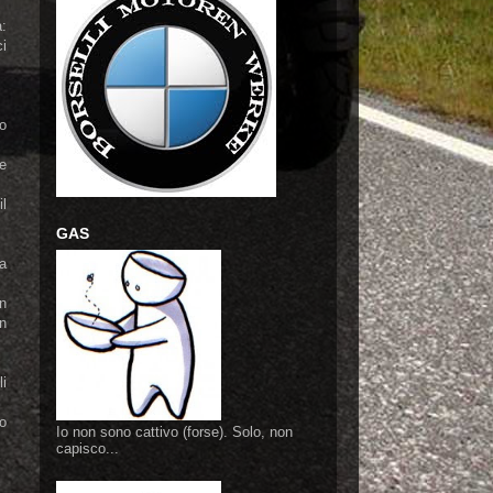
:
ci
do
 e
il
GAS
va
un
in
li
ro
Io non sono cattivo (forse). Solo, non
capisco...