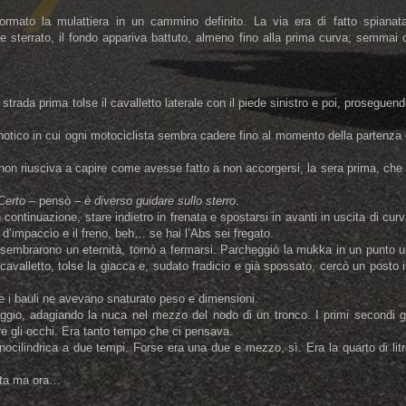
rmato la mulattiera in un cammino definito. La via era di fatto spianata
 sterrato, il fondo appariva battuto, almeno fino alla prima curva; semmai 
 strada prima tolse il cavalletto laterale con il piede sinistro e poi, proseguen
ipnotico in cui ogni motociclista sembra cadere fino al momento della partenza
 non riusciva a capire come avesse fatto a non accorgersi, la sera prima, che 
Certo
– pensò –
è diverso guidare sullo sterro
.
ontinuazione, stare indietro in frenata e spostarsi in avanti in uscita di cur
 d’impaccio e il freno, beh… se hai l’Abs sei fregato.
 sembrarono un eternità, tornò a fermarsi. Parcheggiò la mukka in un punto 
 cavalletto, tolse la giacca e, sudato fradicio e già spossato, cercò un posto 
e i bauli ne avevano snaturato peso e dimensioni.
aggio, adagiando la nuca nel mezzo del nodo di un tronco. I primi secondi g
e gli occhi. Era tanto tempo che ci pensava.
cilindrica a due tempi. Forse era una due e mezzo, sì. Era la quarto di lit
ata ma ora…