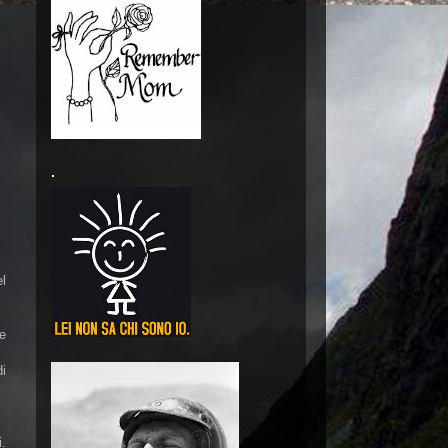
.
el
ne
di
i.