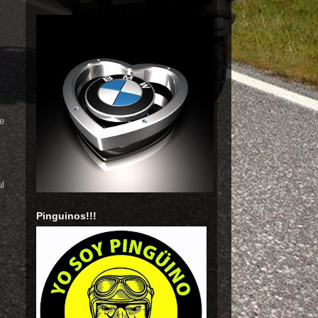
he
l
Pinguinos!!!