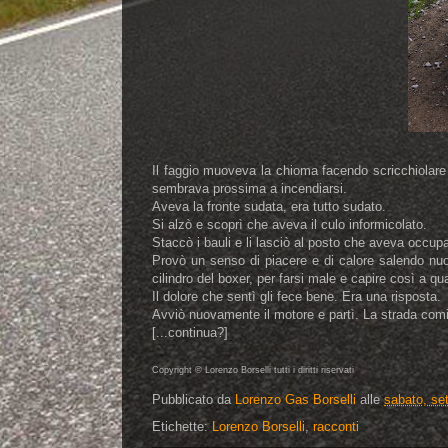
Il faggio muoveva la chioma facendo scricchiolare l
sembrava prossima a incendiarsi.
Aveva la fronte sudata, era tutto sudato.
Si alzò e scoprì che aveva il culo informicolato.
Staccò i bauli e li lasciò al posto che aveva occupat
Provò un senso di piacere e di calore salendo nuo
cilindro del boxer, per farsi male e capire così a
Il dolore che sentì gli fece bene. Era una risposta.
Avviò nuovamente il motore e partì. La strada comi
[...continua?]
Copyright © Lorenzo Borselli tutti i diritti riservati
Pubblicato da
Lorenzo Gas Borselli
alle
sabato, se
Etichette:
Lorenzo Borselli
,
racconti