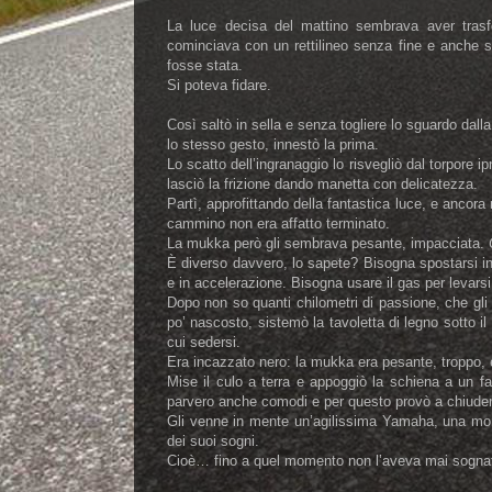
La luce decisa del mattino sembrava aver trasfo
cominciava con un rettilineo senza fine e anche se
fosse stata.
Si poteva fidare.
Così saltò in sella e senza togliere lo sguardo dalla
lo stesso gesto, innestò la prima.
Lo scatto dell’ingranaggio lo risvegliò dal torpore 
lasciò la frizione dando manetta con delicatezza.
Partì, approfittando della fantastica luce, e ancora
cammino non era affatto terminato.
La mukka però gli sembrava pesante, impacciata.
È diverso davvero, lo sapete? Bisogna spostarsi in c
e in accelerazione. Bisogna usare il gas per levarsi
Dopo non so quanti chilometri di passione, che gli
po’ nascosto, sistemò la tavoletta di legno sotto il
cui sedersi.
Era incazzato nero: la mukka era pesante, troppo, 
Mise il culo a terra e appoggiò la schiena a un f
parvero anche comodi e per questo provò a chiuder
Gli venne in mente un’agilissima Yamaha, una mono
dei suoi sogni.
Cioè… fino a quel momento non l’aveva mai sogn