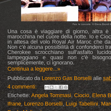
Fes: le concerie. © Elena Biondi &
Una cosa è viaggiare di giorno, altra è 
marocchina nel cuore della notte. Io e Cioc
in attesa del volo Royal Air Maroc che d
Non c'è alcuna possibilità di confonderci tra
Cherokee scrocchiano sull'asfalto lucid
lampeggiano e quasi non c'è bisogno
semplicemente, ci ignorano.
Continua a leggere...»
Pubblicato da
Lorenzo Gas Borselli
alle
sab
4 commenti:
Etichette:
Angela Tommasi
,
Ciocio
,
Elena B
Ifrane
,
Lorenzo Borselli
,
Luigi Tabellini
,
Mar