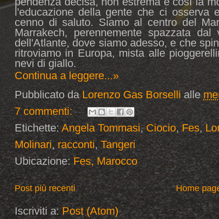
pendenza decisa, non estrema e così la mo
l'educazione della gente che ci osserva 
cenno di saluto. Siamo al centro del Mar
Marrakech, perennemente spazzata dal v
dell'Atlante, dove siamo adesso, e che sping
ritroviamo in Europa, mista alle pioggerell
nevi di giallo.
Continua a leggere...»
Pubblicato da
Lorenzo Gas Borselli
alle
mer
7 commenti:
Etichette:
Angela Tommasi
,
Ciocio
,
Fes
,
Lo
Molinari
,
racconti
,
Tangeri
Ubicazione:
Fes, Marocco
Post più recenti
Home pag
Iscriviti a:
Post (Atom)