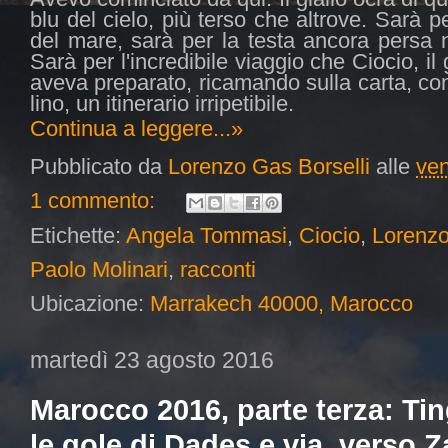
blu del cielo, più terso che altrove. Sarà pe
del mare, sarà per la testa ancora persa n
Sarà per l'incredibile viaggio che Ciocio, il
aveva preparato, ricamando sulla carta, c
lino, un itinerario irripetibile.
Continua a leggere...»
Pubblicato da
Lorenzo Gas Borselli
alle
ven
1 commento:
Etichette:
Angela Tommasi
,
Ciocio
,
Lorenzo
Paolo Molinari
,
racconti
Ubicazione:
Marrakech 40000, Marocco
martedì 23 agosto 2016
Marocco 2016, parte terza: Ting
le gole di Dades e via, verso 