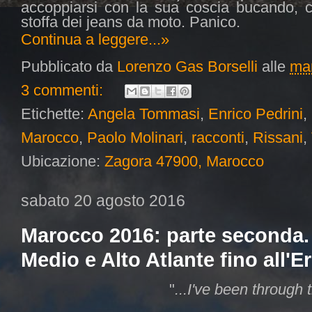
accoppiarsi con la sua coscia bucando, c
stoffa dei jeans da moto. Panico.
Continua a leggere...»
Pubblicato da
Lorenzo Gas Borselli
alle
mar
3 commenti:
Etichette:
Angela Tommasi
,
Enrico Pedrini
,
Marocco
,
Paolo Molinari
,
racconti
,
Rissani
,
Ubicazione:
Zagora 47900, Marocco
sabato 20 agosto 2016
Marocco 2016: parte seconda.
Medio e Alto Atlante fino all'E
"
...I've been through