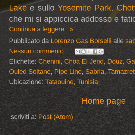
Lake
e sullo
Yosemite Park
.
Chott
che mi si appiccica addosso e fat
Continua a leggere...»
Pubblicato da
Lorenzo Gas Borselli
alle
sab
Nessun commento:
Etichette:
Chenini
,
Chott El Jerid
,
Douz
,
Ga
Ouled Soltane
,
Pipe Line
,
Sabria
,
Tamazret
Ubicazione:
Tataouine, Tunisia
Home page
Iscriviti a:
Post (Atom)