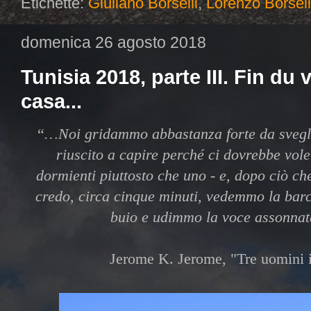
Etichette:
Giuliano Borselli
,
Lorenzo Borsell
domenica 26 agosto 2018
Tunisia 2018, parte III. Fin du
casa...
“
…Noi gridammo abbastanza forte da svegli
riuscito a capire perché ci dovrebbe vol
dormienti piuttosto che uno - e, dopo ciò che
credo, circa cinque minuti, vedemmo la barc
buio e udimmo la voce assonnat
Jerome K. Jerome, "Tre uomini i