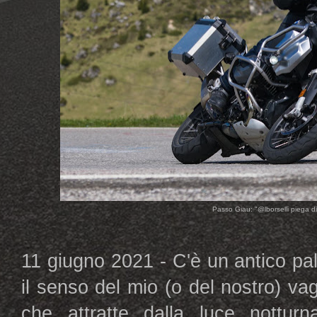
Passo Giau: "@lborselli piega di b
11 giugno 2021 - C'è un antico pa
il senso del mio (o del nostro) v
che attratte dalla luce notturna