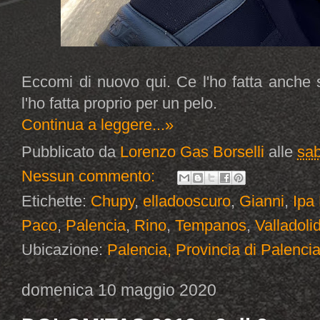
Eccomi di nuovo qui. Ce l'ho fatta anche s
l'ho fatta proprio per un pelo.
Continua a leggere...»
Pubblicato da
Lorenzo Gas Borselli
alle
sab
Nessun commento:
Etichette:
Chupy
,
elladooscuro
,
Gianni
,
Ipa
Paco
,
Palencia
,
Rino
,
Tempanos
,
Valladoli
Ubicazione:
Palencia, Provincia di Palenci
domenica 10 maggio 2020