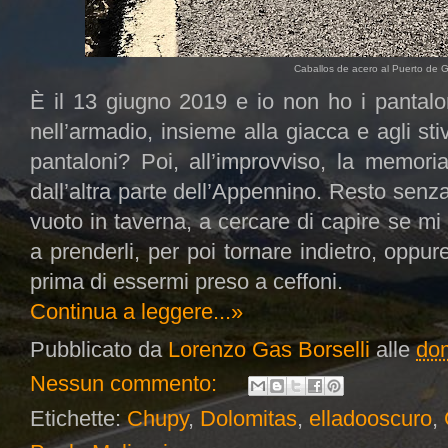
Caballos de acero al Puerto de 
È il 13 giugno 2019 e io non ho i pantalo
nell’armadio, insieme alla giacca e agli sti
pantaloni? Poi, all’improvviso, la memori
dall’altra parte dell’Appennino. Resto senza
vuoto in taverna, a cercare di capire se mi
a prenderli, per poi tornare indietro, oppure
prima di essermi preso a ceffoni.
Continua a leggere...»
Pubblicato da
Lorenzo Gas Borselli
alle
dom
Nessun commento:
Etichette:
Chupy
,
Dolomitas
,
elladooscuro
,