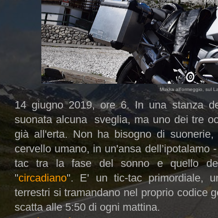
Mukka all'ormeggio, sul 
14 giugno 2019, ore 6.
In una stanza de
suonata alcuna sveglia, ma uno dei tre occu
già all'erta. Non ha bisogno di suonerie,
cervello umano, in un'ansa dell’ipotalamo - 
tac tra la fase del sonno e quello del
"
circadiano
". E' un tic-tac primordiale, 
terrestri si tramandano nel proprio codice ge
scatta alle 5:50 di ogni mattina.