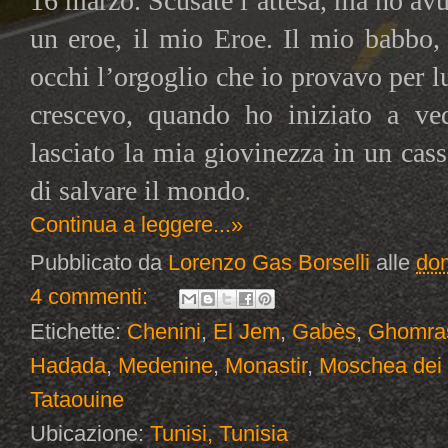
16 marzo. Scusate l’attesa, ma ho avu
un eroe, il mio Eroe. Il mio babbo,
occhi l’orgoglio che io provavo per 
crescevo, quando ho iniziato a ve
lasciato la mia giovinezza in un cass
di salvare il mondo
.
Continua a leggere...»
Pubblicato da
Lorenzo Gas Borselli
alle
dom
4 commenti:
Etichette:
Chenini
,
El Jem
,
Gabès
,
Ghomra
Hadada
,
Medenine
,
Monastir
,
Moschea dei 
Tataouine
Ubicazione:
Tunisi, Tunisia