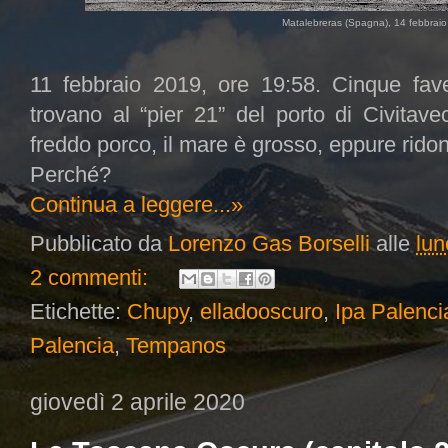
Matalebreras (Spagna), 14 febbraio
11 febbraio 2019, ore 19:58. Cinque fave,
trovano al “pier 21” del porto di Civitav
freddo porco, il mare è grosso, eppure ridono
Perché?
Continua a leggere...»
Pubblicato da
Lorenzo Gas Borselli
alle
lun
2 commenti:
Etichette:
Chupy
,
elladooscuro
,
Ipa Palenci
Palencia
,
Tempanos
giovedì 2 aprile 2020