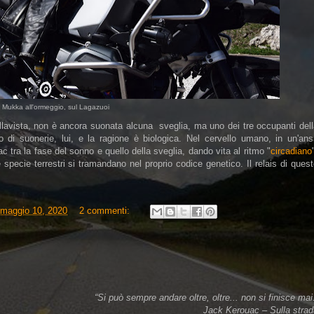
Mukka all'ormeggio, sul Lagazuoi
llavista, non è ancora suonata alcuna sveglia, ma uno dei tre occupanti del
no di suonerie, lui, e la ragione è biologica.
Nel cervello umano, in un'ans
tac tra la fase del sonno e quello della sveglia, dando vita al ritmo "
circadiano
e specie terrestri si tramandano nel proprio codice genetico. Il relais di ques
maggio 10, 2020
2 commenti:
“Si può sempre andare oltre, oltre... non si finisce mai
Jack Kerouac – Sulla strad