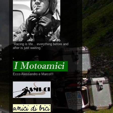
“Racing is life... everything before and
la
after is just waiting.”
a
".
.
to
Ecco Alessandro e Marco!!!
.”
a