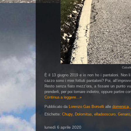
Caball
È il 13 giugno 2019 e io non ho i pantaloni. Non l
cazzo sono i miei fottuti pantaloni? Poi, all’improv
Resto senza fiato mezz’ora, a fissare un punto vuo
prenderli, per poi tornare indietro, oppure partire co
Continua a leggere...»
Pubblicato da
Lorenzo Gas Borselli
alle
domenica, 
Etichette:
Chupy
,
Dolomitas
,
elladooscuro
,
Genaro
lunedì 6 aprile 2020