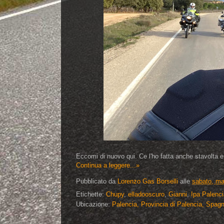
Eccomi di nuovo qui. Ce l'ho fatta anche stavolta e,
Continua a leggere...»
Pubblicato da
Lorenzo Gas Borselli
alle
sabato, ma
Etichette:
Chupy
,
elladooscuro
,
Gianni
,
Ipa Palenci
Ubicazione:
Palencia, Provincia di Palencia, Spag