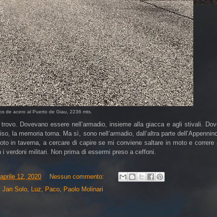
os de acero al Puerto de Giau, 2236 mts.
i trovo. Dovevano essere nell’armadio, insieme alla giacca e agli stivali. Do
viso, la memoria torna. Ma sì, sono nell’armadio, dall’altra parte dell’Appennin
to in taverna, a cercare di capire se mi conviene saltare in moto e correre
n i verdoni militari. Non prima di essermi preso a ceffoni.
aprile 12, 2020
Nessun commento:
,
Jan Solo
,
Luz
,
Paco
,
Paolo Molinari