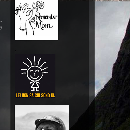
."
i)
.