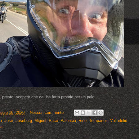
 presto, scoprirò che ce l'ho fatta proprio per un pelo.
ggio 16, 2020
Nessun commento:
a
,
José
,
Joseburg
,
Miguel
,
Paco
,
Palencia
,
Rino
,
Tempanos
,
Valladolid
na