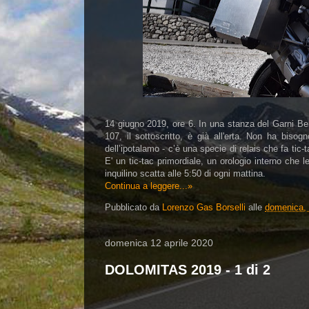
14 giugno 2019, ore 6.
In una stanza del Garni Be
107, il sottoscritto, è già all'erta. Non ha bisog
dell’ipotalamo - c’è una specie di relais che fa tic-
E' un tic-tac primordiale, un orologio interno che l
inquilino scatta alle 5:50 di ogni mattina.
Continua a leggere...»
Pubblicato da
Lorenzo Gas Borselli
alle
domenica, 
domenica 12 aprile 2020
DOLOMITAS 2019 - 1 di 2