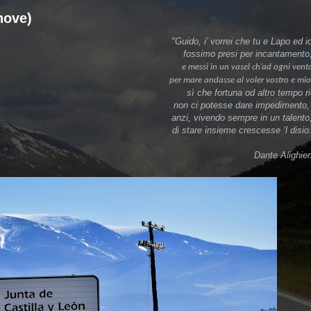
nove)
"Guido, i’ vorrei che tu e Lapo ed 
fossimo presi per incantamento
e messi in un vasel ch’ad ogni ven
per mare andasse al voler vostro e mi
sì che fortuna od altro tempo r
non ci potesse dare impedimento
anzi, vivendo sempre in un talent
di stare insieme crescesse ’l disio
Dante Alighie