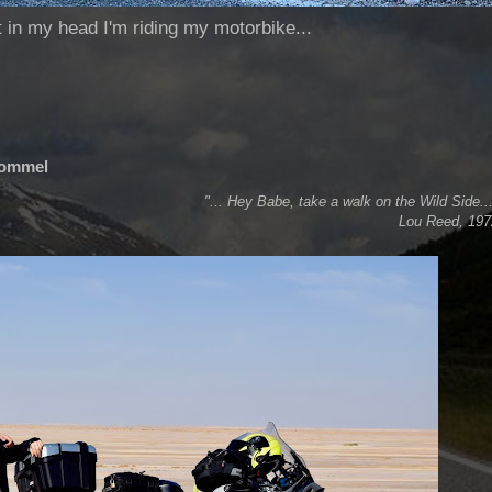
ut in my head I'm riding my motorbike...
 Rommel
"... Hey Babe, take a walk on the Wild Side..
Lou Reed, 197