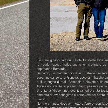
C'è mare grosso, là fuori. La chiglia sbatte forte su
fa freddo: faceva freddo anche ieri mattina e ce
aspettando Bernardo...
Bernardo, un marcantonio di un metro e novanta 
separano dal porto di Genova, dove ci imbarcheremo
e di un pugno di mail. Comincia a piovere sulla sa
Angela non c'è. Avrei preferito farmi passare per le
Si chiama "dissonanza cognitiva" ed è stata teor
ammetto di aver sbagliato o persevero nell'errore, 
presa
".
Non ho chance: devo ammettere l'errore, con la co
integrità, oltre che assestare un primo tremendo c