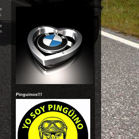
e
a;
he
am
Pinguinos!!!