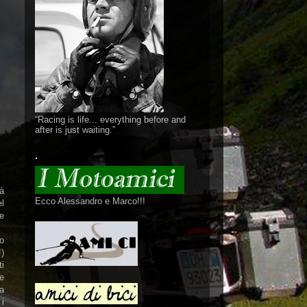
“Racing is life... everything before and
after is just waiting.”
.
ià
Ecco Alessandro e Marco!!!
el
e
to
)
ti
e
ta
i