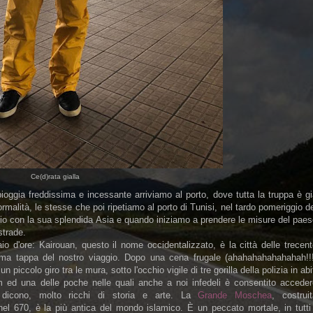
Ce(d)rata gialla
oggia freddissima e incessante arriviamo al porto, dove tutta la truppa è g
ormalità, le stesse che poi ripetiamo al porto di Tunisi, nel tardo pomeriggio d
o con la sua splendida Asia e quando iniziamo a prendere le misure del paes
strade.
o d'ore: Kairouan, questo il nome occidentalizzato, è la città delle trecen
ima tappa del nostro viaggio. Dopo una cena frugale (ahahahahahahahah!!!
un piccolo giro tra le mura, sotto l'occhio vigile di tre gorilla della polizia in abi
am ed una delle poche nelle quali anche a noi infedeli è consentito acceder
li, dicono, molto ricchi di storia e arte. La
Grande Moschea
, costrui
el 670, è la più antica del mondo islamico. È un peccato mortale, in tutti 