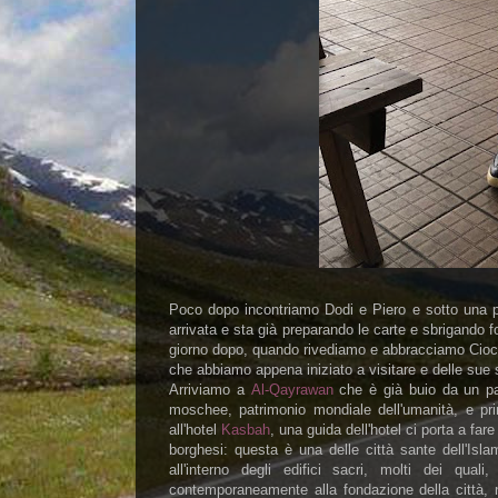
Poco dopo incontriamo Dodi e Piero e sotto una pi
arrivata e sta già preparando le carte e sbrigando f
giorno dopo, quando rivediamo e abbracciamo Cioci
che abbiamo appena iniziato a visitare e delle sue 
Arriviamo a
Al-Qayrawan
che è già buio da un pai
moschee, patrimonio mondiale dell'umanità, e pr
all'hotel
Kasbah
, una guida dell'hotel ci porta a fare 
borghesi: questa è una delle città sante dell'Isl
all'interno degli edifici sacri, molti dei qua
contemporaneamente alla fondazione della città, n