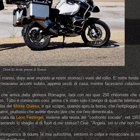
Chott El Jerid, pressi di Tozeur
i marosi, dopo aver imposto ai nostri stomaci i vuoti del rollio. E' notte fonda
 n'eravamo accorti subito, appena usciti di casa, mentre facevamo colazion
che arriva dalla gloriosa Romagna, farà con noi quei 250 chilometri che c
. Tutto è cominciato così: prima c'è stato solo il tempo di qualche telefona
lita del
Monte Quiesa
, e qui scopro, quando apro la borsa, che l'antipioggia 
 armi, piuttosto che averle dovuto dire che me l'ero dimenticata.
izzata da
Leon Festinger
, insieme alla teoria del "confronto sociale", nel 195
cercando lo sbaglio al di fuori di me stesso? Cioè: "
Angela, sei tu che non l'h
nseguenza di ridurre la mia autostima, sentirmi in colpa e minacciare la mi
olpo al mio ego.