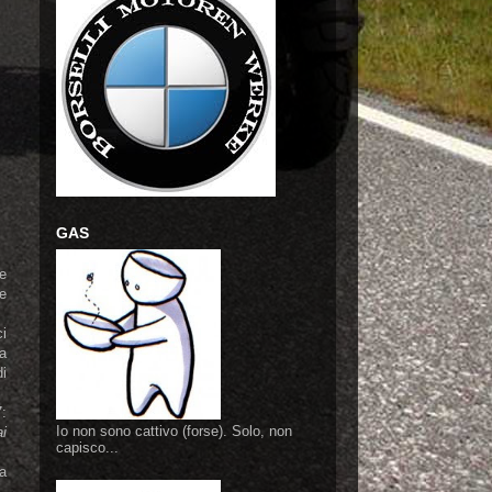
GAS
 e
e
i
ta
di
7:
Io non sono cattivo (forse). Solo, non
ai
capisco...
a