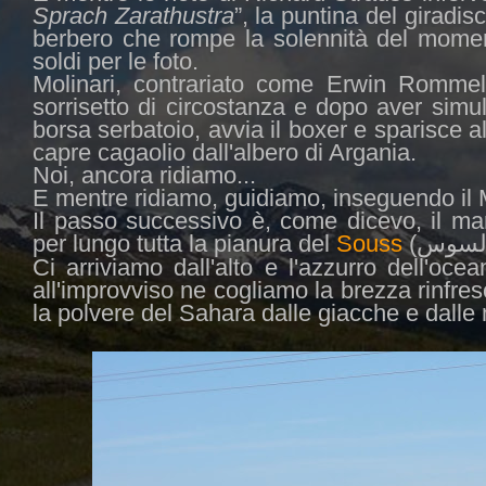
Sprach Zarathustra
”, la puntina del giradis
berbero che rompe la solennità del moment
soldi per le foto.
Molinari, contrariato come Erwin Rommel
sorrisetto di circostanza e dopo aver simu
borsa serbatoio, avvia il boxer e sparisce al
capre cagaolio dall'albero di Argania.
Noi, ancora ridiamo...
E mentre ridiamo, guidiamo, inseguendo il Mo
Il passo successivo è, come dicevo, il ma
per lungo tutta la pianura del
Souss
(
 السوس
Ci arriviamo dall'alto e l'azzurro dell'oce
all'improvviso ne cogliamo la brezza rinfres
la polvere del Sahara dalle giacche e dalle