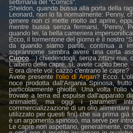
settimana del “Comics”.
Sheldon, quando bussa alla porta della rag
Leonard, non lo fa normalmente: Penny, ch
genere non ci mette molto ad aprire, epp
mentre bussa senza fermarsi, “Penny, Pe
quando lei, la bella cameriera impersonific
Ecco, il tormentone del giorno è il nostro “
da quando siamo partiti, continua a i
soprannome sembra avere una certa asso
Cuoco
…) chiedendogli, senza zittirsi mai, d
L'albero delle capre, sì, avete capito bene.
E ora direte voi: cazzo c'entrano le capre?
Avete presente
l'olio di Argan
? Ecco. L'ol
noce prodotta dall'Argania Spinosa, frutt
particolarmente ghiotte. Una volta l'olio 
trovate a terra ed espulse dall'apparato di
animaletti, ma oggi i parametri int
commercializzazione di un olio alimentare 
utilizzato per questi fini) che sia prima gi
è un argomento spinoso, ma serve per introd
Le capre non aspettano, generalmente, che i
e così non è insolito incappare in qualche 