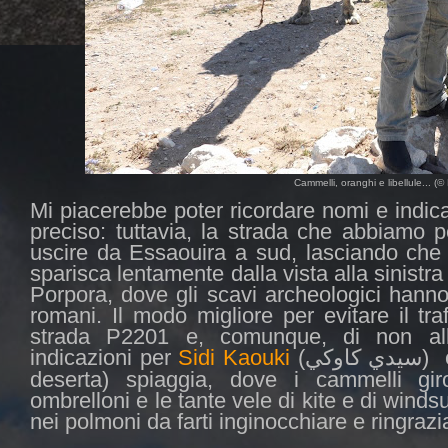
Cammelli, oranghi e libellule... (©
Mi piacerebbe poter ricordare nomi e indi
preciso: tuttavia, la strada che abbiamo 
uscire da Essaouira a sud, lasciando che l
sparisca lentamente dalla vista alla sinistra 
Porpora, dove gli scavi archeologici hanno r
romani. Il modo migliore per evitare il tr
strada P2201 e, comunque, di non all
indicazioni per
Sidi Kaouki
(
) 
سيدي كاوكي
deserta) spiaggia, dove i cammelli gi
ombrelloni e le tante vele di kite e di windsu
nei polmoni da farti inginocchiare e ringrazia