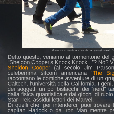
Mercanzia in strada o, come dicono gli inglesizzati, 
Detto questo, veniamo al tormentone del g
“Sheldon Cooper's Knock Knock...”? No? Ve
Sheldon Cooper
(al secolo Jim Parsons
celeberrima sitcom americana “
The Bi
raccontano le comiche avventure di un grup
Caltech, l'università della California. I ge
dei soggetti un po' bislacchi, dei “nerd” tan
dalla fisica quantistica e dai giochi di ruolo
Star Trek, assidui lettori dei Marvel.
Di quelli che, per intenderci, puoi trovare
capitan Harlock o da Iron Man mentre pa