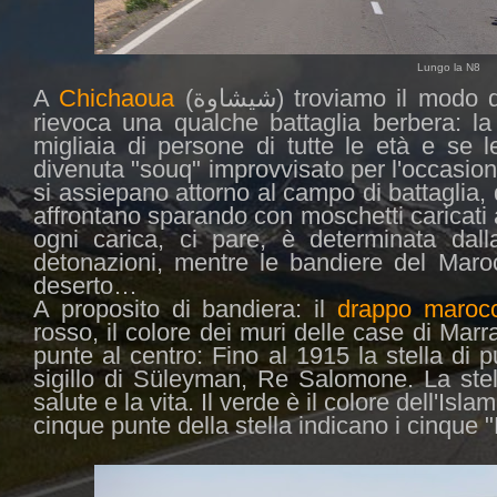
Lungo la N8
A
Chichaoua
(
) troviamo il modo 
شيشاوة
rievoca una qualche battaglia berbera:
la
migliaia di persone di tutte le età
e se l
divenuta "souq" improvvisato per l'occasione
si assiepano attorno al campo di battaglia,
affrontano sparando con moschetti caricati 
ogni carica, ci pare, è determinata dal
detonazioni, mentre le bandiere del Maro
deserto…
A proposito di bandiera: il
drappo maroc
rosso, il colore dei muri delle case di Mar
punte al centro: Fino al 1915 la stella di 
sigillo di Süleyman, Re Salomone. La stel
salute e la vita. Il verde è il colore dell'Isla
cinque punte della stella indicano i cinque "P