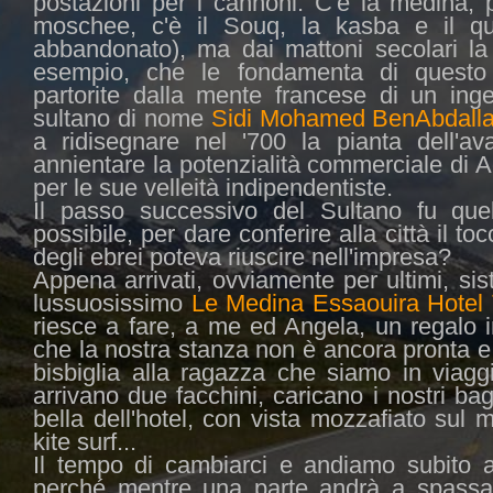
postazioni per i cannoni. C'è la medina, 
moschee, c'è il Souq, la kasba e il qu
abbandonato)
, ma dai mattoni secolari la
esempio, che le fondamenta di questo 
partorite dalla mente francese di un in
sultano di nome
Sidi Mohamed BenAbdall
a ridisegnare nel '700 la pianta dell'av
annientare la potenzialità commerciale di Ag
per le sue velleità indipendentiste.
Il passo successivo del Sultano fu quel
possibile, per dare conferire alla città il t
degli ebrei poteva riuscire nell'impresa?
Appena arrivati, ovviamente per ultimi, si
lussuosissimo
Le Medina Essaouira Hotel
riesce a fare, a me ed Angela, un regalo 
che la nostra stanza non è ancora pronta e
bisbiglia alla ragazza che siamo in viag
arrivano due facchini, caricano i nostri ba
bella dell'hotel, con vista mozzafiato sul
kite surf...
Il tempo di cambiarci e andiamo subito al 
perché mentre una parte andrà a spassar