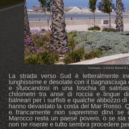
Contrasti... © Elena Biondi & Lu
La strada verso Sud è letteralmente inca
lunghissime e desolate con il bagnasciuga ch
e sfuocandosi in una foschia di salmast
chilometri tra anse di roccia e lingue di
balneari per i surfisti e qualche abbozzo di v
hanno devastato la costa del Mar Rosso. Qu
e francamente non sapremmo dirvi se c
Marocco resta un paese povero, o se sia s
non ne risente e tutto sembra procedere per 