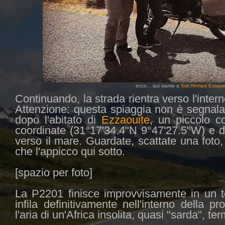
ecco... qui siamo a
Sidi Ahmed Essay
Continuando, la strada rientra verso l'intern
Attenzione: questa spiaggia non è segnala
dopo l'abitato di
Ezzaouite
, un piccolo c
coordinate (31°17'34.4"N 9°47'27.5"W) e da
verso il mare. Guardate, scattate una foto
che l'appicco qui sotto.
[spazio per foto]
La P2201 finisce improvvisamente in un t
infila definitivamente nell'interno della p
l'aria di un'Africa insolita, quasi "sarda", te