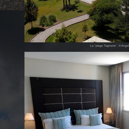
La "plage Tagharte", © Ange