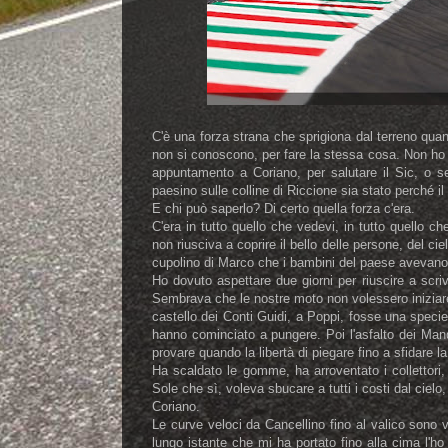
C'è una forza strana che sprigiona dal terreno quan
non si conoscono, per fare la stessa cosa. Non ho c
appuntamento a Coriano, per salutare il Sic, o s
paesino sulle colline di Riccione sia stato perché i
E chi può saperlo? Di certo quella forza c'era.
C'era in tutto quello che vedevi, in tutto quello 
non riusciva a coprire il bello delle persone, del cie
cupolino di Marco che i bambini del paese avevano l
Ho dovuto aspettare due giorni per riuscire a scri
Sembrava che le nostre moto non volessero iniziare
castello dei Conti Guidi, a Poppi, fosse una specie
hanno cominciato a pungere. Poi l'asfalto dei Mandr
provare quando la libertà di piegare fino a sfidare la 
Ha scaldato le gomme, ha arroventato i collettori, 
Sole che sì, voleva sbucare a tutti i costi dal cielo, 
Coriano.
Le curve veloci da Cancellino fino al valico sono 
lungo istante che mi ha portato fino alla cima l'ho 