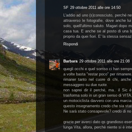
SF
29 ottobre 2011 alle ore 14:50
L'addio ad uno (s)conosciuto, perché ne 
attraverso le fotografie, dove anche l
solo, quell'ultimo saluto. Magari dopo mo
casa tua. E anche se al posto di una b
proprio da quei fiori. E' la stessa sensaz
Rispondi
Barbara
29 ottobre 2011 alle ore 21:08
quegli occhi e quel sorriso ci han sempr
a volte basta "restar poco" per rimanere
rimaner tanto nel cuore di chi, anche
messaggero su due ruote.
non saprei dir il perchè, ma.. il Sic
trasforma solo in un gran senso di VITA
un motociclista davvero con una marcia i
questo insegnamento credo che sia stato 
Ne sarà stato consapevole? credo di no ed
grazie per averci dato qs grandioso esem
lunga Vita, allora, perchè niente si è in