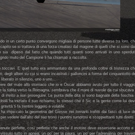
do in un certo punto convergono migliaia di persone tutte diverse tra loro, c
apito se si trattava di una forza creatasi dal magone di quelli che si sono da
e sia dipeso dal fatto che quando tutti quanti sono arrivati in uno sperdut
l grido muto del Campione li ha chiamati a raccolta.
che toccavi. E quel tutto era ammantato da una profonda coltre di tristezza c
lo, degli alberi su cui si erano incastrati i palloncini a forma del cinquantotto d
iberato in silenzio, uno a uno...
vere del male allo stomaco che io e Oscar abbiamo avuto per tutto il viaggi
 la salita verso la Romagna, sembrava che il mare di nuvole da cui sbucava 
 di invito a non proseguire. Le punta delle dita si sono bagnate della foschia
ioli ha iniziato il suo richiamo, lo stesso che il Sic e la gente come lui de
gravità ti fa sentire leggero e volatile.
ha impiccato la geometria del Giesse nei tornanti trafitti dai fasci di luce d
per vedere dall'alto del suo trono i puntini rumorosi e scoppiettanti tutti diretti
venute perfette, così perfette che anche il motore deve essersene accorto e 
vissuto tutto in apnea, un po' per la paura, un po' per l'adrenalina dei traver