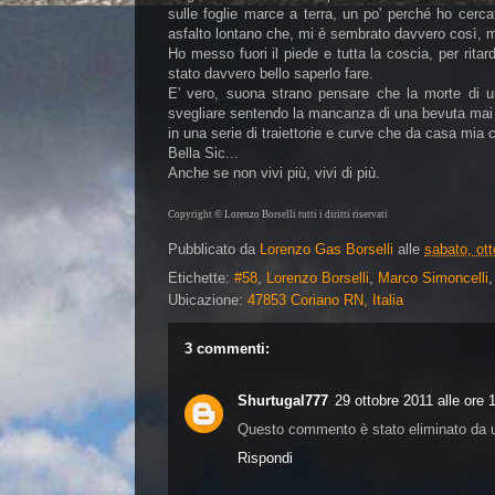
sulle foglie marce a terra, un po' perché ho cerc
asfalto lontano che, mi è sembrato davvero così, m
Ho messo fuori il piede e tutta la coscia, per rita
stato davvero bello saperlo fare.
E' vero, suona strano pensare che la morte di un
svegliare sentendo la mancanza di una bevuta mai fa
in una serie di traiettorie e curve che da casa mia
Bella Sic...
Anche se non vivi più, vivi di più.
Copyright © Lorenzo Borselli tutti i diritti riservati
Pubblicato da
Lorenzo Gas Borselli
alle
sabato, ot
Etichette:
#58
,
Lorenzo Borselli
,
Marco Simoncelli
Ubicazione:
47853 Coriano RN, Italia
3 commenti:
Shurtugal777
29 ottobre 2011 alle ore 
Questo commento è stato eliminato da u
Rispondi