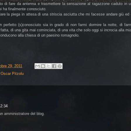
ato di fare da antenna e trasmettere la sensazione al ragazzone caduto in u
i ha finalmente conosciuto.
rdare la piega in attesa di una striscia asciutta che mi facesse andare giù ed
 perfetto (s)conosciuto sia in grado di non farmi dormire la notte, di farm
tta, di una gita mai cominciata, di una vita che solo oggi si incrocia alla mi
 conducono alla chiesa di un paesino romagnolo.
tobre 29, 2011
,
Oscar Pitzolu
12:34
n amministratore del blog.