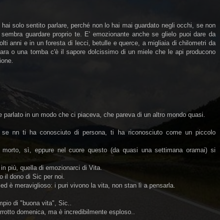
hai solo sentito parlare, perché non lo hai mai guardato negli occhi, se non
ui sembra guardare proprio te. E' emozionante anche se glielo puoi dare da
lti anni e in un foresta di lecci, betulle e querce, a migliaia di chilometri da
ara o una tomba c'è il sapore dolcissimo di un miele che le api producono
ione.
e parlato in un modo che ci piaceva, che pareva di un altro mondo quasi.
.
 se nn ti ha conosciuto di persona, ti ha riconosciuto come un piccolo
 è morto, sì, eppure nel cuore questo (da quasi una settimana oramai) si
.
n più, quella di emozionarci di Vita.
il dono di Sic per noi.
 è meraviglioso: i puri vivono la vita, non stan lì a pensarla.
pio di "buona vita", Sic..
terrotto domenica, ma è incredibilmente esploso..