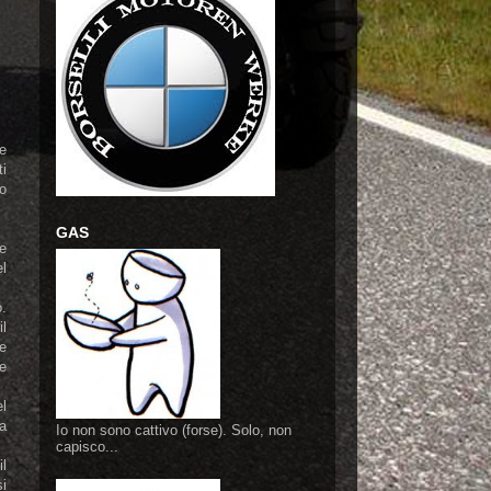
he
ti
o
GAS
he
el
o.
il
 e
ve
el
 a
Io non sono cattivo (forse). Solo, non
capisco...
il
si