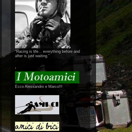
“Racing is life... everything before and
after is just waiting.”
.
Ecco Alessandro e Marco!!!