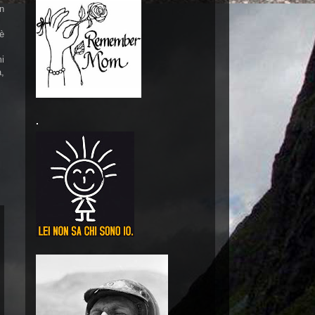
n
 è
i
a,
.