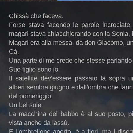
Chissà che faceva.
Forse stava facendo le parole incrociate, 
magari stava chiacchierando con la Sonia, l
Magari era alla messa, da don Giacomo, un c
Cà.
Una parte di me crede che stesse parlando c
Suo figlio sono io.
Il satellite dev'essere passato là sopra
alberi sembra giugno e dall'ombra che fann
del pomeriggio.
Un bel sole.
La macchina del babbo è al suo posto, pi
vista anche da lassù.
E l'ombrellone aperto, è a fiori, ma i diseg