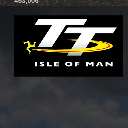
453,006