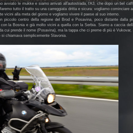
mo avviato le mukke e siamo arrivati all'autostrada, l'A3, che dopo un bel caf
faremo tutto il tratto su una carreggiata dritta e sicura: vogliamo cominciare 
e vicini alla meta del giorno e vogliamo vivere il paese al suo interno.
un piccolo centro della regione del Brod e Posavina, poco distante dalla pi
a con la Bosnia e già molto vicini a quella con la Serbia. Siamo a caccia del
e da cui prende il nome (Posavina), ma la tappa che ci preme di più è Vukovar,
po si chiamava semplicemente Slavonia.