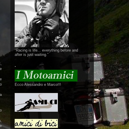
“Racing is life... everything before and
after is just waiting.”
,
.
e
he
do
Ecco Alessandro e Marco!!!
la
o
,
te