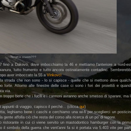
Tengh'e ccuorn???
 7 fino a Dakovo, dove imbocchiamo la 46 e mettiamo l'anteriore a nord-est
pianura, tutto frumento e tutto ancora ostinatamente contadino. Sembrerebb
 dopo aver imboccato la 55 a
Vinkovci
.
della strada che non sono - lo si capisce - quelle che si mettono dove qualc
 forte. Attorno alle finestre delle case ci sono i fori dei proiettili e quan
ta via.
fin troppo bene che i fucili e i cannoni avranno anche smesso di sparare, ma 
appunti di viaggio, capisco il perché... (clicca
qui
)
, leghiamo bene i caschi e cerchiamo una wi-fi per sceglierci un posticin
 gente affolla ciò che resta del corso alla ricerca di un po' di tepore.
o ristorante in cui ci viene servito un mastodontico hamburger con la prima
 il simbolo della guerra che vent'anni fa si è portata via 5.403 vite per par