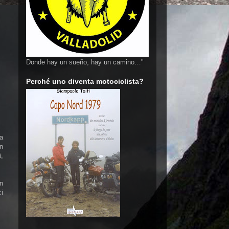
Donde hay un sueño, hay un camino…"
Perché uno diventa motociclista?
la
in
i,
n
i