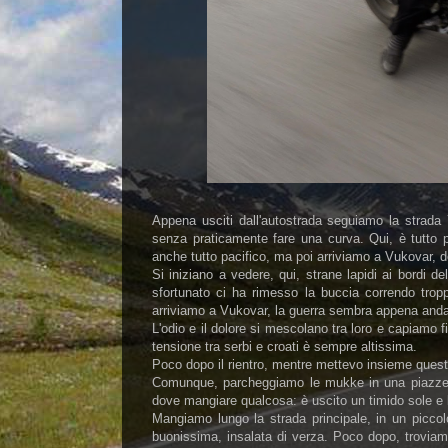
Appena usciti dall'autostrada seguiamo la strada
senza praticamente fare una curva. Qui, è tutto 
anche tutto pacifico, ma poi arriviamo a Vukovar,
Si iniziano a vedere, qui, strane lapidi ai bordi 
sfortunato ci ha rimesso la buccia correndo troppo
arriviamo a Vukovar, la guerra sembra appena anda
L'odio e il dolore si mescolano tra loro e capiamo 
tensione tra serbi e croati è sempre altissima.
Poco dopo il rientro, mentre mettevo insieme questi 
Comunque, parcheggiamo le mukke in una piazzetta
dove mangiare qualcosa: è uscito un timido sole e la
Mangiamo lungo la strada principale, in un piccol
buonissima, insalata di verza. Poco dopo, troviamo