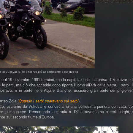
o di Vukovar. E' lei il ricordo più appariscente della guerra
ni e il 19 novembre 1991 terminò con la capitolazione. La presa di Vukovar e 
 parti, ma ciò che accadde dopo riporta l'uomo all'età della pietra. I serbi, 
goslavo, e in parte nelle Aquile Bianche, uccisero gran parte dei prigionier
atteo Zola (
Quando i serbi sparavano sui serbi
).
cco: usciamo da Vukovar e conosciamo una bellissima pianura coltivata, co
ne per nuocere. Percorrendo la strada n. D2 attraversiamo piccoli borghi, c
nte sul secondo fiume d'Europa.