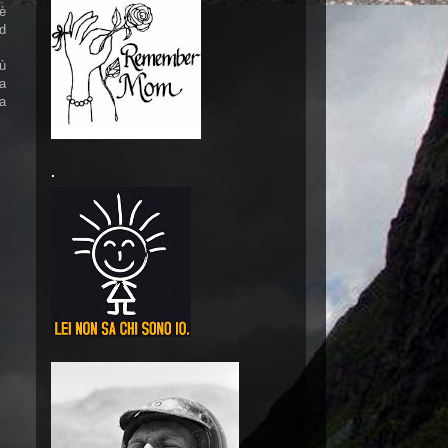
fè
ad
ù
la
 a
.