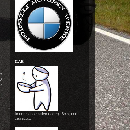
GAS
su
CD
to
Io non sono cattivo (forse). Solo, non
capisco...