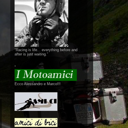
“Racing is life... everything before and
after is just waiting.”
.
Ecco Alessandro e Marco!!!