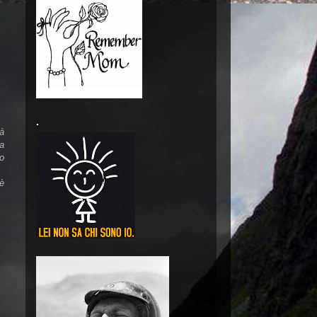
.
tà
a
o
è