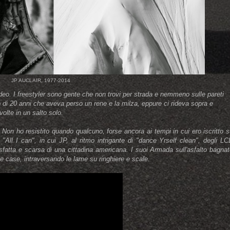
JP AUCLAIR, 1977-2014
ideo. I freestyler sono gente che non trovi per strada e nemmeno sulle pareti
 di 20 anni che aveva perso un rene e la milza, eppure ci rideva sopra e
 volte in un salto solo.
 Non ho resistito quando qualcuno, forse ancora ai tempi in cui ero iscritto 
All I can", in cui JP, al ritmo intrigante di "dance Yrself clean", degli L
fatta e scarsa di una cittadina americana. I suoi Armada sull'asfalto bagna
elle case, intraversando le lame su ringhiere e scale.