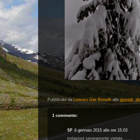
Pubblicato da
Lorenzo Gas Borselli
alle
giovedì, d
1 commento:
SF
6 gennaio 2015 alle ore 15:03
imitazioni severamente vietate........