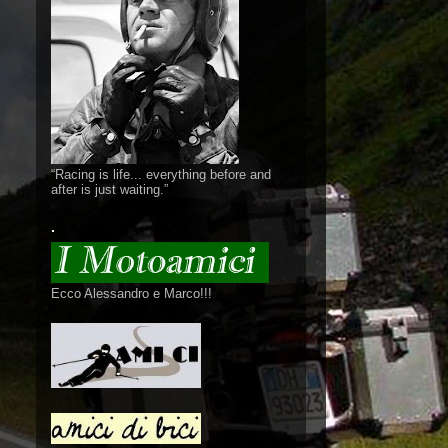
“Racing is life... everything before and
after is just waiting.”
.
Ecco Alessandro e Marco!!!