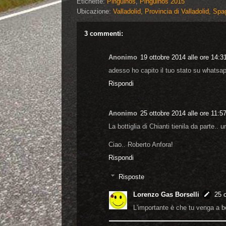
Etichette:
Pinguinos
,
Pinguinos 2015
Ubicazione:
Valladolid, Provincia di Valladolid, Sp
3 commenti:
Anonimo
19 ottobre 2014 alle ore 14:3
adesso ho capito il tuo stato su whatsapp
Rispondi
Anonimo
25 ottobre 2014 alle ore 11:5
La bottiglia di Chianti tienila da parte.. 
Ciao.. Roberto Anfora!
Rispondi
Risposte
Lorenzo Gas Borselli
25 o
L'importante è che tu venga a b