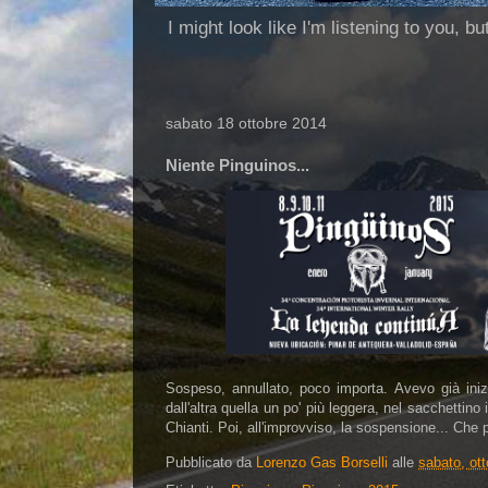
I might look like I'm listening to you, b
sabato 18 ottobre 2014
Niente Pinguinos...
Sospeso, annullato, poco importa. Avevo già ini
dall'altra quella un po' più leggera, nel sacchettino
Chianti. Poi, all'improvviso, la sospensione... Che p
Pubblicato da
Lorenzo Gas Borselli
alle
sabato, ot