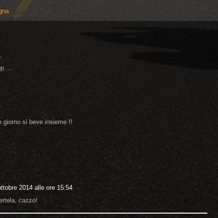
agna
1
.....
7
un giorno si beve insieme !!
ttobre 2014 alle ore 15:54
ertela, cazzo!