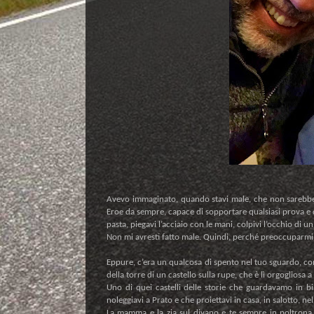
Avevo immaginato, quando stavi male, che non sarebbe 
Eroe da sempre, capace di sopportare qualsiasi prova e qu
pasta, piegavi l’acciaio con le mani, colpivi l’occhio di 
Non mi avresti fatto male. Quindi, perché preoccuparmi
Eppure, c’era un qualcosa di spento nel tuo sguardo, com
della torre di un castello sulla rupe, che è lì orgogliosa
Uno di quei castelli delle storie che guardavamo in bi
noleggiavi a Prato e che proiettavi in casa, in salotto, ne
La mamma e la zia sul divano e te sempre in poltrona, 