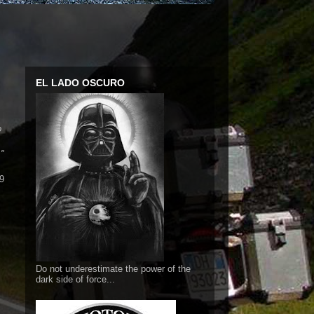
EL LADO OSCURO
o
o,
"
-9
Do not underestimate the power of the
dark side of force...