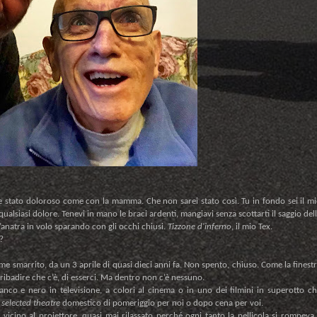
stato doloroso come con la mamma. Che non sarei stato così. Tu in fondo sei il m
alsiasi dolore. Tenevi in mano le braci ardenti, mangiavi senza scottarti il saggio del
un’anatra in volo sparando con gli occhi chiusi.
Tizzone d'inferno
, il mio Tex.
?
e smarrito, da un 3 aprile di quasi dieci anni fa. Non spento, chiuso. Come la finest
 a ribadire che c’è, di esserci. Ma dentro non c’è nessuno.
anco e nero in televisione, a colori al cinema o in uno dei filmini in superotto c
l
selected theatre
domestico di pomeriggio per noi o dopo cena per voi.
vicino al proiettore, quasi mai rilassato perché ogni tanto la pellicola si rompeva