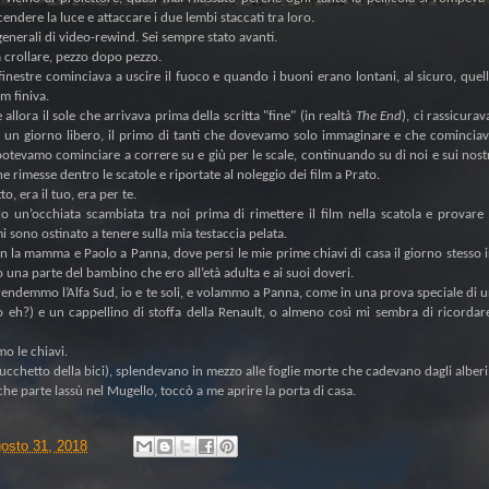
cendere la luce e attaccare i due lembi staccati tra loro.
enerali di video-rewind. Sei sempre stato avanti.
a crollare, pezzo dopo pezzo.
e finestre cominciava a uscire il fuoco e quando i buoni erano lontani, al sicuro, quel
lm finiva.
llora il sole che arrivava prima della scritta "fine" (in realtà
The End
), ci rassicurav
 un giorno libero, il primo di tanti che dovevamo solo immaginare e che comincia
 potevamo cominciare a correre su e giù per le scale, continuando su di noi e sui nost
he rimesse dentro le scatole e riportate al noleggio dei film a Prato.
to, era il tuo, era per te.
 un’occhiata scambiata tra noi prima di rimettere il film nella scatola e provare
i sono ostinato a tenere sulla mia testaccia pelata.
on la mamma e Paolo a Panna, dove persi le mie prime chiavi di casa il giorno stesso 
 una parte del bambino che ero all’età adulta e ai suoi doveri.
rendemmo l’Alfa Sud, io e te soli, e volammo a Panna, come in una prova speciale di 
co eh?) e un cappellino di stoffa della Renault, o almeno così mi sembra di ricordar
o le chiavi.
ucchetto della bici), splendevano in mezzo alle foglie morte che cadevano dagli alberi
parte lassù nel Mugello, toccò a me aprire la porta di casa.
gosto 31, 2018