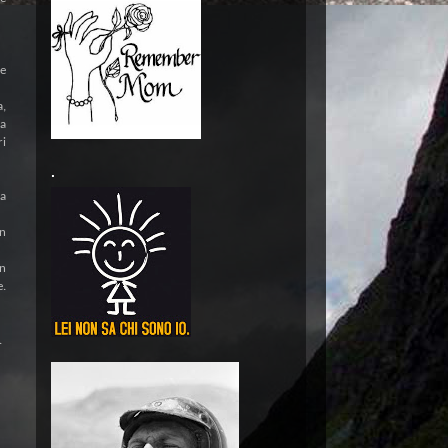
le
a,
va
ri
.
 a
in
un
e.
.