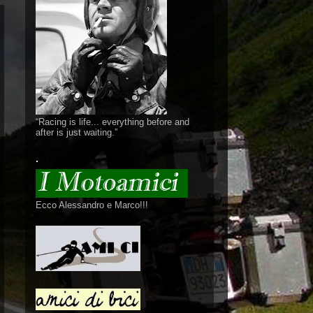
“Racing is life... everything before and
after is just waiting.”
.
Ecco Alessandro e Marco!!!