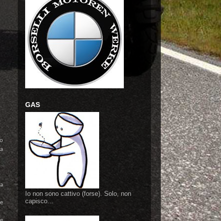
GAS
io
la
ra
Io non sono cattivo (forse). Solo, non
capisco...
he
 e