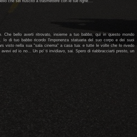
llo che sei riuscito a trasmettere con le tue righe....
. Che bello averti ritrovato, insieme a tuo babbo, quì in questo mondo
. Io di tuo babbo ricordo l'imponenza statuaria del suo corpo e dei suoi
rs visto nella sua "sala cinema" a casa tua: e tutte le volte che lo rivedo
avevi ed io no... Un po' ti invidiavo, sai. Spero di riabbracciarti presto, un