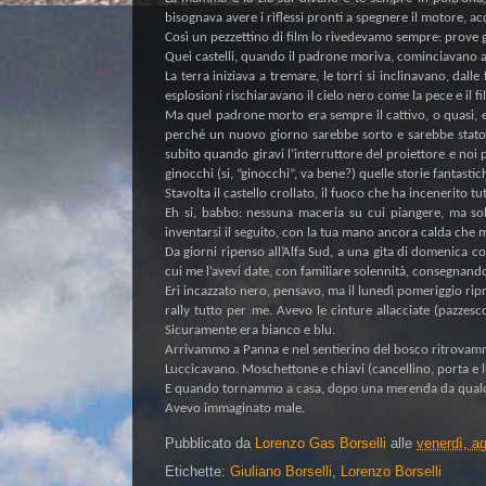
bisognava avere i riflessi pronti a spegnere il motore, ac
Così un pezzettino di film lo rivedevamo sempre: prove g
Quei castelli, quando il padrone moriva, cominciavano 
La terra iniziava a tremare, le torri si inclinavano, dall
esplosioni rischiaravano il cielo nero come la pece e il fi
Ma quel padrone morto era sempre il cattivo, o quasi, e a
perché un nuovo giorno sarebbe sorto e sarebbe stato
subito quando giravi l’interruttore del proiettore e noi
ginocchi (si, “ginocchi”, va bene?) quelle storie fantastic
Stavolta il castello crollato, il fuoco che ha incenerito tut
Eh si, babbo: nessuna maceria su cui piangere, ma solo
inventarsi il seguito, con la tua mano ancora calda che m
Da giorni ripenso all’Alfa Sud, a una gita di domenica c
cui me l’avevi date, con familiare solennità, consegnando
Eri incazzato nero, pensavo, ma il lunedì pomeriggio rip
rally tutto per me. Avevo le cinture allacciate (pazzes
Sicuramente era bianco e blu.
Arrivammo a Panna e nel sentierino del bosco ritrovamm
Luccicavano. Moschettone e chiavi (cancellino, porta e l
E quando tornammo a casa, dopo una merenda da qualche 
Avevo immaginato male.
Pubblicato da
Lorenzo Gas Borselli
alle
venerdì, a
Etichette:
Giuliano Borselli
,
Lorenzo Borselli