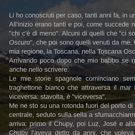
Li ho conosciuti per caso, tanti anni fa, in u
All'inizio erano tanti e poi, come succede nel
"chi c'è di meno". Alcuni di quelli che "ci s
Oscuro
", che poi sono quelli venuti da me,
mia regione, la Toscana, nella Toscana Osc
Arrivando poco dopo che mio babbo se n'e
anche nello scrivere.
Le mie storie spagnole cominciano se
traghettone bianco che attraversa il mar 
viceversa: stavolta, è "viceversa".
Me ne sto su una rotonda fuori del porto di
centrale, seduto sulla sella a sfumacchiarmi
arriva: primo il Chupy, poi Luz, José e al
Chupy l'aveva detto da anni, che voleva 