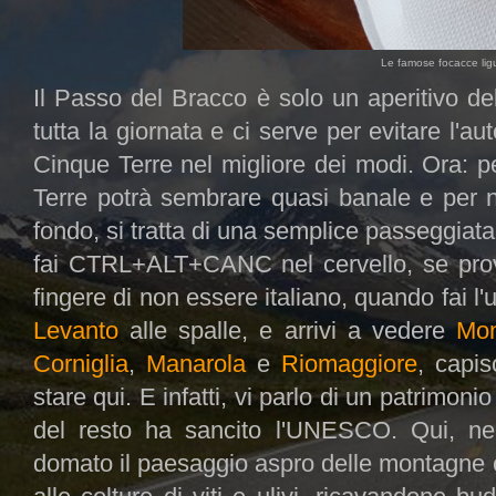
Le famose focacce ligur
Il Passo del Bracco è solo un aperitivo de
tutta la giornata e ci serve per evitare l'a
Cinque Terre nel migliore dei modi. Ora: per
Terre potrà sembrare quasi banale e per no
fondo, si tratta di una semplice passeggiat
fai CTRL+ALT+CANC nel cervello, se provi
fingere di non essere italiano, quando fai l
Levanto
alle spalle, e arrivi a vedere
Mon
Corniglia
,
Manarola
e
Riomaggiore
, capis
stare qui. E infatti, vi parlo di un patrimoni
del resto ha sancito l'UNESCO. Qui, nel 
domato il paesaggio aspro delle montagne c