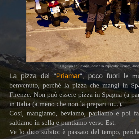
Ell grupo en Savona, desde la izquierda: Genaro, Josè
La pizza del "
Priamar
", poco fuori l
e mu
benvenuto, perché la pizza che mangi in S
Firenze. Non può essere pizza in Spagna (a par
in Italia (a meno che non la prepari io...).
Così, mangiamo, beviamo, parliamo e poi fa
saltiamo in sella e puntiamo verso Est.
Ve lo dico subito: è passato del tempo, perché 