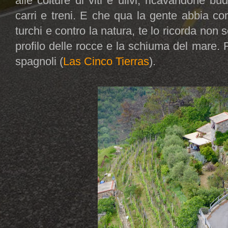
alle colture di viti e ulivi, ricavandone bu
carri e treni. E che qua la gente abbia c
turchi e contro la natura, te lo ricorda non 
profilo delle rocce e la schiuma del mare. R
spagnoli (
Las Cinco Tierras
).