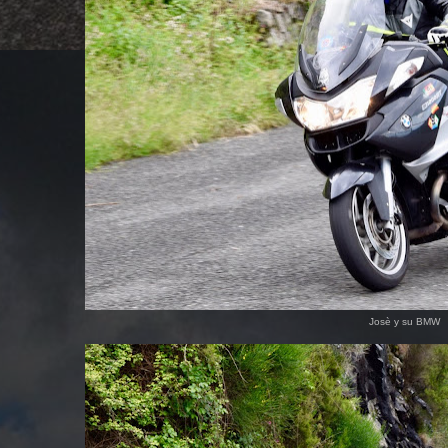
Josè y su BMW