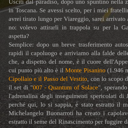
Usciti dal paradiso, dopo uno spuntino nella 
in Toscana. Se avessi scelto, per i miei fratell
avrei tirato lungo per Viareggio, sarei arrivat
no: volevo attirarli in trappola su per la G
aspetta?
Semplice: dopo un breve trasferimento autos
rapidi il capoluogo e arriviamo alla falde del
che, a dispetto del nome, è il cuore dell'Appe
cui punto più alto è il
Monte Pisanino
(1.946 m
Cipollaio e il Passo del Vestito
, con lo scopo 
il set di "
007 - Quantum of Solace
", sperando 
l'adrenalina degli inseguimenti spericolati d
perché qui, lo si sappia, è stato estratto il
Michelangelo Buonarroti ha creato i capolavo
estratto il seme del Rinascimento per fuggire 