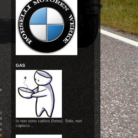
GAS
a
to
ta
Io non sono cattivo (forse). Solo, non
la
capisco...
he
e