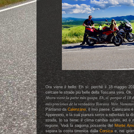
Ora viene il bello. Eh sì: perché il 18 maggio 20
cercare le strade più belle della Toscana vera. Ok,
Ahora viene la parte màs guapa. Eh, sí: porque el 18 d
más preciosas de la verdadera Toscana. Vale. Vamonos
Partiamo da
Calenzano
, il mio paese. Calenzano è
Appennino, e la sua pianura serve a rallentare la di
strada, lo sa bene: il clima cambia subito, ed è me
regione. Vedi la sagoma possente del
Monte Ami
separa la costa tirrenica dalla
Corsica
e, nei giorn