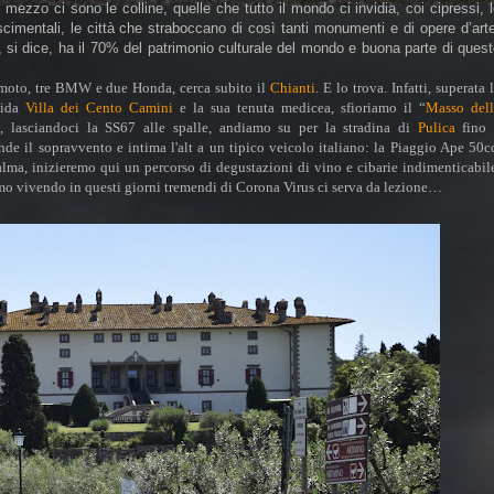
n mezzo ci sono le colline, quelle che tutto il mondo ci invidia, coi cipressi, 
inascimentali, le città che straboccano di così tanti monumenti e di opere d’art
si dice, ha il 70% del patrimonio culturale del mondo e buona parte di ques
e moto, tre BMW e due Honda, cerca subito il
Chianti
. E lo trova. Infatti, superata 
dida
Villa dei Cento Camini
e la sua tenuta medicea, sfioriamo il “
Masso dell
 lasciandoci la SS67 alle spalle, andiamo su per la stradina di
Pulica
fino 
nde il sopravvento e intima l'alt a un tipico veicolo italiano: la Piaggio Ape 50c
a, inizieremo qui un percorso di degustazioni di vino e cibarie indimenticabil
amo vivendo in questi giorni tremendi di Corona Virus ci serva da lezione…