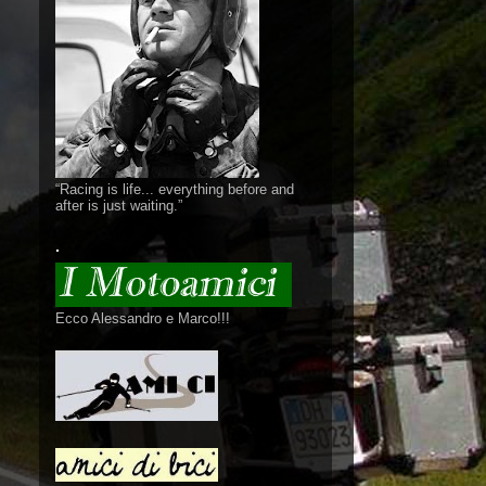
“Racing is life... everything before and
after is just waiting.”
.
Ecco Alessandro e Marco!!!