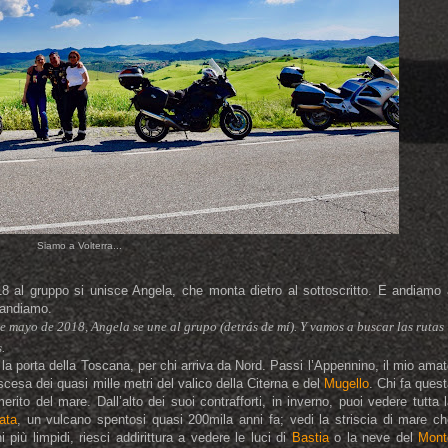
Siamo a Volterra...
18 al gruppo si unisce Angela, che monta dietro al sottoscritto. E andiamo 
 andiamo.
e mayo de 2018, Angela se une al grupo (detrás de mí). Y vamos a buscar las rutas
.
 la porta della Toscana, per chi arriva da Nord. Passi l’Appennino, il mio ama
scesa dei quasi mille metri del valico della Citerna e del
Mugello
. Chi fa ques
rito del mare. Dall’alto dei suoi contrafforti, in inverno, puoi vedere tutta 
ata
, un vulcano spentosi quasi 200mila anni fa; vedi la striscia di mare c
i più limpidi, riesci addirittura a vedere le luci di
Bastia
o la neve del
Mont