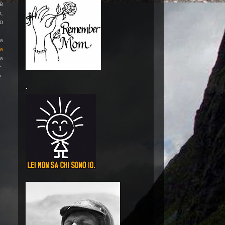
le
e,
to
la
a
a
c.
e.
.