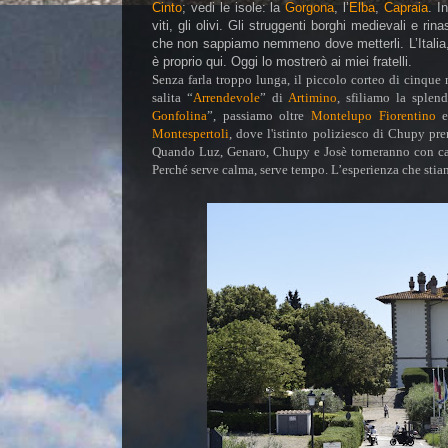
Cinto
; vedi le isole: la
Gorgona
, l’
Elba
,
Capraia
. I
viti, gli olivi. Gli struggenti borghi medievali e r
che non sappiamo nemmeno dove metterli. L’Italia, 
è proprio qui. Oggi lo mostrerò ai miei fratelli.
Senza farla troppo lunga, il piccolo corteo di cinqu
salita “
Arrendevole
” di
Artimino
, sfiliamo la splen
Gonfolina
”, passiamo oltre
Montelupo Fiorentino
e,
Montespertoli
, dove l'istinto poliziesco di Chupy pre
Quando Luz, Genaro, Chupy e Josè torneranno con calm
Perché serve calma, serve tempo. L’esperienza che sti