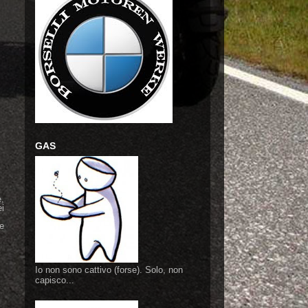
GAS
e,
ei
e
Io non sono cattivo (forse). Solo, non
capisco...