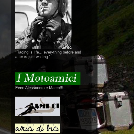
“Racing is life... everything before and
after is just waiting.”
.
Ecco Alessandro e Marco!!!