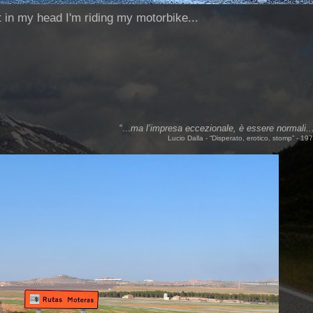
ut in my head I'm riding my motorbike...
“...
ma l’impresa eccezionale, è essere normali..
Lucio Dalla - “Disperato, erotico, stomp” - 19