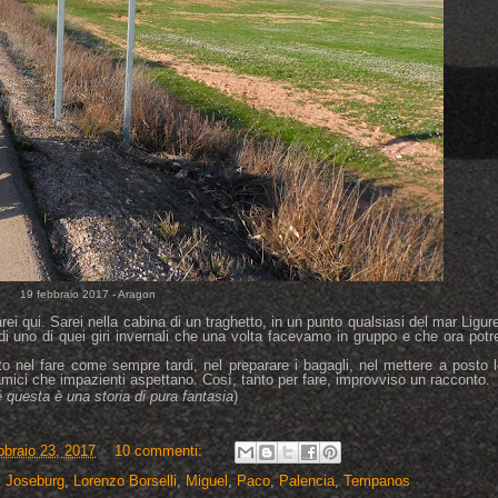
19 febbraio 2017 - Aragon
i qui. Sarei nella cabina di un traghetto, in un punto qualsiasi del mar Ligur
 di uno di quei giri invernali che una volta facevamo in gruppo e che ora potr
 nel fare come sempre tardi, nel preparare i bagagli, nel mettere a posto l
i amici che impazienti aspettano. Così, tanto per fare, improvviso un racconto.
 questa è una storia di pura fantasia
)
bbraio 23, 2017
10 commenti:
,
Joseburg
,
Lorenzo Borselli
,
Miguel
,
Paco
,
Palencia
,
Tempanos