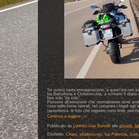
Se avessi tanta immaginazione, a quest’ora non sare
tra Barcellona e Civitavecchia, a scrivere il diario
fare solo “
da solo”
.
Penserei all’emozione che normalmente avrei avuto
cose nelle borse laterali, nel comprare i regali agl
(
avvertenza: le foto che seguono sono finte, perché
Continua a leggere...»
Pubblicato da
Lorenzo Gas Borselli
alle
giovedì, fe
Etichette:
Chupy
,
elladooscuro
,
Ipa Palencia
,
José