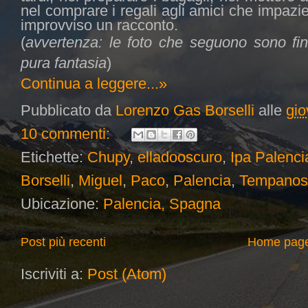
nel comprare i regali agli amici che impazie
improvviso un racconto.
(
avvertenza: le foto che seguono sono fin
pura fantasia
)
Continua a leggere...»
Pubblicato da
Lorenzo Gas Borselli
alle
gio
10 commenti:
Etichette:
Chupy
,
elladooscuro
,
Ipa Palenci
Borselli
,
Miguel
,
Paco
,
Palencia
,
Tempanos
Ubicazione:
Palencia, Spagna
Post più recenti
Home pag
Iscriviti a:
Post (Atom)