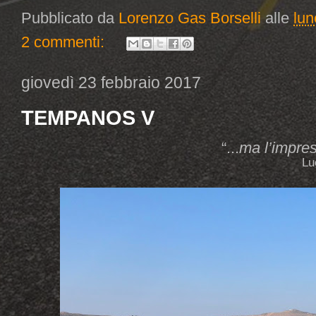
Pubblicato da
Lorenzo Gas Borselli
alle
lun
2 commenti:
giovedì 23 febbraio 2017
TEMPANOS V
“...
ma l’impres
Lu