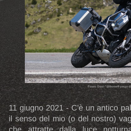
Passo Giau: "@lborselli piega di b
11 giugno 2021 - C'è un antico pa
il senso del mio (o del nostro) v
che attratte dalla luce notturna