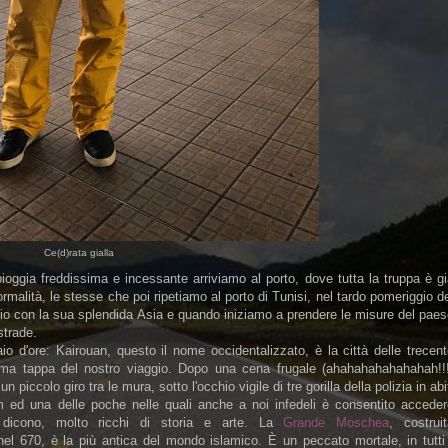
Ce(d)rata gialla
oggia freddissima e incessante arriviamo al porto, dove tutta la truppa è g
ormalità, le stesse che poi ripetiamo al porto di Tunisi, nel tardo pomeriggio d
o con la sua splendida Asia e quando iniziamo a prendere le misure del paes
strade.
o d'ore: Kairouan, questo il nome occidentalizzato, è la città delle trecen
ima tappa del nostro viaggio. Dopo una cena frugale (ahahahahahahahah!!!
un piccolo giro tra le mura, sotto l'occhio vigile di tre gorilla della polizia in abi
am ed una delle poche nelle quali anche a noi infedeli è consentito acceder
li, dicono, molto ricchi di storia e arte. La
Grande Moschea
, costrui
el 670, è la più antica del mondo islamico. È un peccato mortale, in tutti 