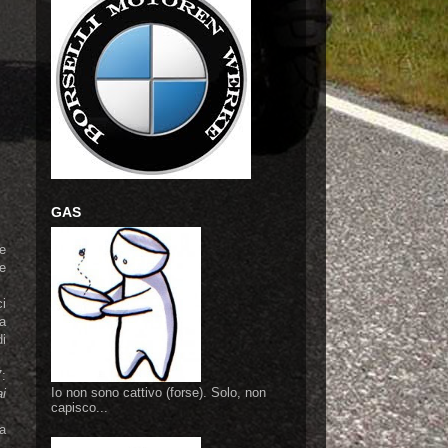
GAS
 e
e
i
ta
di
7:
Io non sono cattivo (forse). Solo, non
ai
capisco...
a