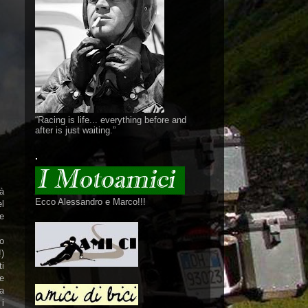
“Racing is life... everything before and
after is just waiting.”
.
ià
Ecco Alessandro e Marco!!!
el
e
to
)
ti
e
ta
i