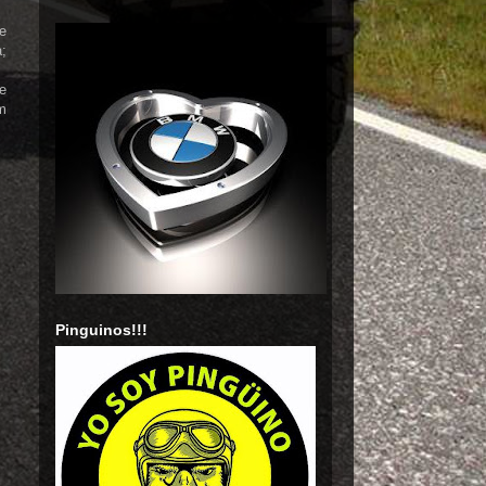
e
a;
he
am
Pinguinos!!!