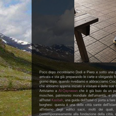
Poco dopo incontriamo Dodi e Piero e sotto una pi
arrivata e sta già preparando le carte e sbrigando f
giorno dopo, quando rivediamo e abbracciamo Cioci
che abbiamo appena iniziato a visitare e delle sue 
Arriviamo a
Al-Qayrawan
che è già buio da un pai
moschee, patrimonio mondiale dell'umanità, e pr
all'hotel
Kasbah
, una guida dell'hotel ci porta a fare 
borghesi: questa è una delle città sante dell'Isl
all'interno degli edifici sacri, molti dei qua
contemporaneamente alla fondazione della città, n