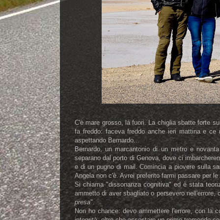
C'è mare grosso, là fuori. La chiglia sbatte forte su
fa freddo: faceva freddo anche ieri mattina e ce
aspettando Bernardo...
Bernardo, un marcantonio di un metro e novanta 
separano dal porto di Genova, dove ci imbarcheremo
e di un pugno di mail. Comincia a piovere sulla sa
Angela non c'è. Avrei preferito farmi passare per le
Si chiama "dissonanza cognitiva" ed è stata teor
ammetto di aver sbagliato o persevero nell'errore, 
presa
".
Non ho chance: devo ammettere l'errore, con la co
integrità, oltre che assestare un primo tremendo c