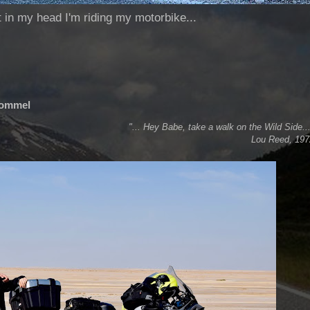
ut in my head I'm riding my motorbike...
 Rommel
"... Hey Babe, take a walk on the Wild Side..
Lou Reed, 197