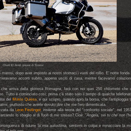
Chott El Jerid, pressi di Tozeur
i marosi, dopo aver imposto ai nostri stomaci i vuoti del rollio. E' notte fonda
 n'eravamo accorti subito, appena usciti di casa, mentre facevamo colazion
che arriva dalla gloriosa Romagna, farà con noi quei 250 chilometri che c
. Tutto è cominciato così: prima c'è stato solo il tempo di qualche telefona
lita del
Monte Quiesa
, e qui scopro, quando apro la borsa, che l'antipioggia 
 armi, piuttosto che averle dovuto dire che me l'ero dimenticata.
izzata da
Leon Festinger
, insieme alla teoria del "confronto sociale", nel 195
cercando lo sbaglio al di fuori di me stesso? Cioè: "
Angela, sei tu che non l'h
nseguenza di ridurre la mia autostima, sentirmi in colpa e minacciare la mi
olpo al mio ego.