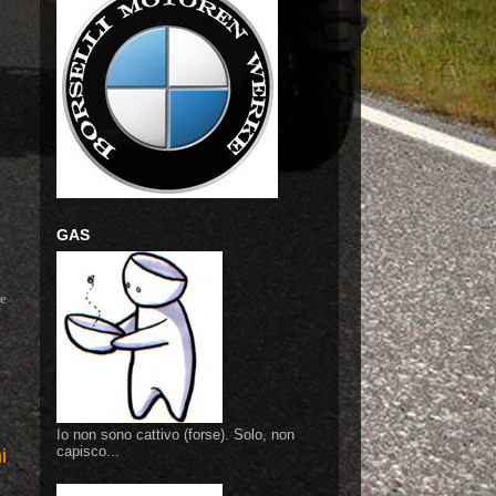
GAS
re
Io non sono cattivo (forse). Solo, non
capisco...
i