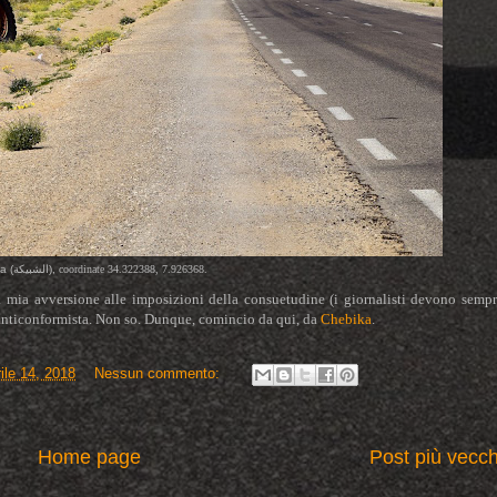
a (
الشبيكة
),
coordinate 34.322388, 7.926368.
a mia avversione alle imposizioni della consuetudine (i giornalisti devono semp
 anticonformista. Non so. Dunque, comincio da qui, da
Chebika
.
ile 14, 2018
Nessun commento:
Home page
Post più vecch