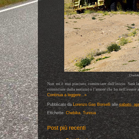
Chebik
Non mi è mai piaciuto cominciare dall’inizio. Sarà l
cominciare dalla notizia) o l’amore che ho nell’essere
Continua a leggere...»
Pubblicato da
Lorenzo Gas Borselli
alle
sabato, apr
Etichette:
Chebika
,
Tunisia
Post più recenti