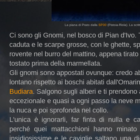
La piana di Prato dalla
SP30
(Pistoia-Riola). La scri
Ci sono gli Gnomi, nel bosco di Pian d'Ivo.
caduta e le scarpe grosse, con le ghette, sp
rovente nel burro del mattino, appena tirato f
tostato prima della marmellata.
Gli gnomi sono appostati ovunque: credo abi
lontano rispetto ai boschi abitati dall'Omari
Budiara
. Salgono sugli alberi e ti prendono
eccezionale e quasi a ogni passo la neve ma
la nuca e poi sprofonda nel collo.
L'unica è ignorarli, far finta di nulla e
perché quei mattacchioni hanno minato l
insidiosissime e le caviglie saltano una di