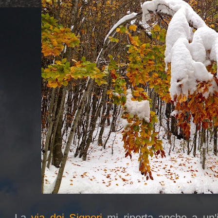
La
via dei Signori
mi riporta anche a un'