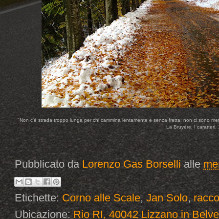
"Non c'è strada troppo lunga per chi cammina lentamente e senza fretta; non ci sono met
La Bruyère, I caratteri,
Pubblicato da
Lorenzo Gas Borselli
alle
mer
Etichette:
Corno alle Scale
,
Jan Solo
,
racco
Ubicazione:
Rio RI, 40042 Lizzano in Belve