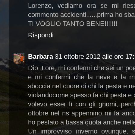
Lorenzo, vediamo ora se mi riesc
commento accidenti......prima ho sbag
TI VOGLIO TANTO BENE!!!!!!!
Rispondi
Barbara
31 ottobre 2012 alle ore 17
Dio, Lore, mi confermi che sei un poe
e mi confermi che la neve e la m
sboccia nel cuore di chi la pesta e n
violandocome spesso fa chi pesta e c
volevo esser lì con gli gnomi, perc
ottobre nel ns appennino mi fa anc
ho pestato a bassa quota anche nell
Un improvviso inverno ovunque, s