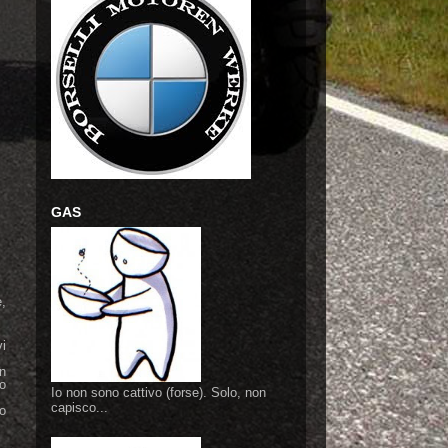
GAS
e,
vi
n
ho
Io non sono cattivo (forse). Solo, non
capisco...
to