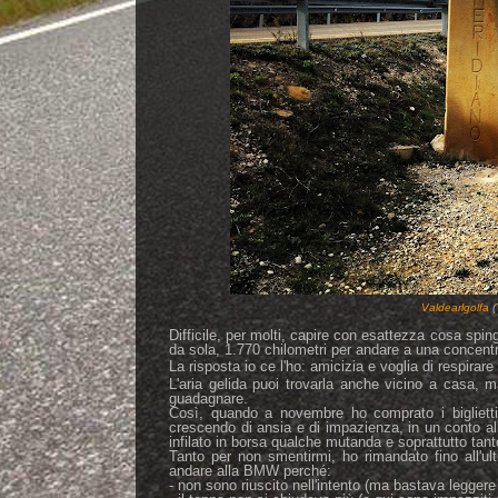
Valdearlgolfa
(
Difficile, per molti, capire con esattezza cosa spi
da sola, 1.770 chilometri per andare a una concentraz
La risposta io ce l'ho: amicizia e voglia di respirare
L'aria gelida puoi trovarla anche vicino a casa, m
guadagnare.
Così, quando a novembre ho comprato i bigliett
crescendo di ansia e di impazienza, in un conto al
infilato in borsa qualche mutanda e soprattutto ta
Tanto per non smentirmi, ho rimandato fino all'ul
andare alla BMW perché:
- non sono riuscito nell'intento (ma bastava leggere l