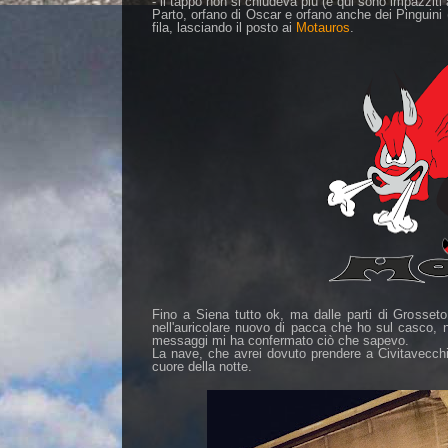
- il tappo non si chiudeva più (e qui sono impazziti
Parto, orfano di Oscar e orfano anche dei Pinguini (
fila, lasciando il posto ai
Motauros
.
Fino a Siena tutto ok, ma dalle parti di Grosseto 
nell'auricolare nuovo di pacca che ho sul casco, n
messaggi mi ha confermato ciò che sapevo.
La nave, che avrei dovuto prendere a Civitavecchia
cuore della notte.