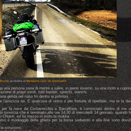
Teruel
), la mukka al
Meridiano Cero de Greenwich
nga una persona sana di mente a salire, in pieno inverno, su una moto e coprir
ione di propri simili, tutti bardati, sporchi, stanchi.
 aria gelida nel naso fin dentro ai polmoni.
a l'amicizia no. È qualcosa di unico e per fortuna di ripetibile, ma te la de
i per la nave da Civitavecchia a Barcellona, è cominciato dentro di me u
la rovescia che è terminato alle ore 14:30 di mercoledì 14 gennaio, quando 
nto Chianti, ed ho messo in moto la mukka.
timo il montaggio della ghiera per la borsa serbatoio e alla fine sono dovu
e istruzioni);