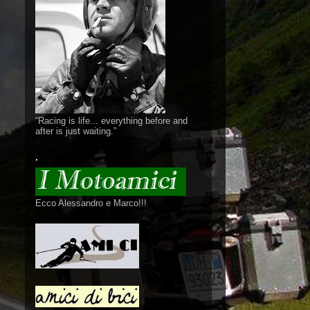
“Racing is life... everything before and
after is just waiting.”
.
Ecco Alessandro e Marco!!!