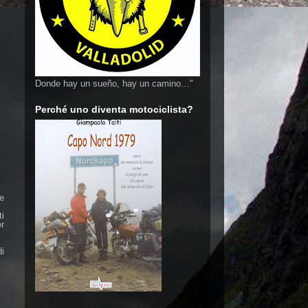
Donde hay un sueño, hay un camino…"
Perché uno diventa motociclista?
 e
ti
r
i