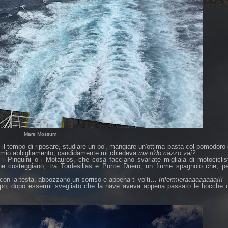
Mare Mossum
 il tempo di riposare, studiare un po', mangiare un'ottima pasta col pomodoro
l mio abbigliamento, candidamente mi chiedeva
ma n'do cazzo vai?
 i Pinguini o i Motauros, che cosa facciano svariate migliaia di motociclis
he costeggiano, tra Tordesillas e Ponte Duero, un fiume spagnolo che, pe
con la testa, abbozzano un sorriso e appena ti volti…
Infermieraaaaaaaaa!!!
mpo, dopo essermi svegliato che la nave aveva appena passato le bocche d