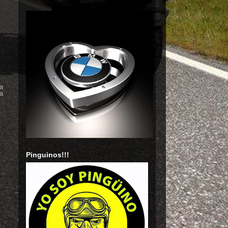
da
la
Pinguinos!!!