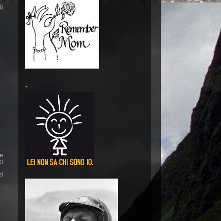
di
.
 e
ei
el