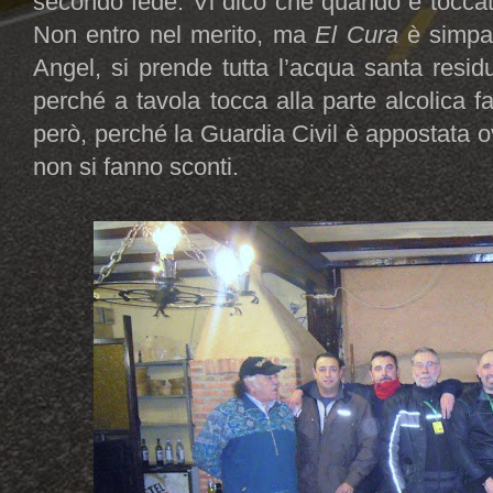
secondo fede. Vi dico che quando è toccat
Non entro nel merito, ma
El Cura
è simpat
Angel, si prende tutta l’acqua santa resi
perché a tavola tocca alla parte alcolica 
però, perché la Guardia Civil è appostata o
non si fanno sconti.