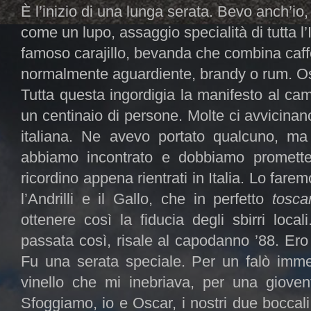
È l’inizio di una lunga serata. Bevo anch’i
come un lupo, assaggio specialità di tutta l’I
famoso carajillo, bevanda che combina caff
normalmente aguardiente, brandy o rum. O
Tutta questa ingordigia la manifesto al ca
un centinaio di persone. Molte ci avvicinan
italiana. Ne avevo portato qualcuno, ma 
abbiamo incontrato e dobbiamo prometter
ricordino appena rientrati in Italia. Lo far
l’Andrilli e il Gallo, che in perfetto
tosca
ottenere così la fiducia degli sbirri loca
passata così, risale al capodanno ’88. Er
Fu una serata speciale. Per un falò immens
vinello che mi inebriava, per una gioven
Sfoggiamo, io e Oscar, i nostri due boccali 