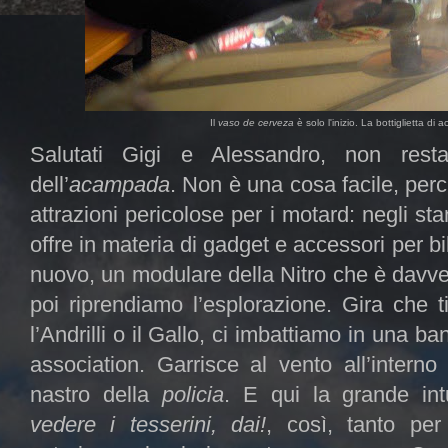
Il
vaso de cerveza
è solo l'inizio. La bottiglietta di 
Salutati Gigi e Alessandro, non resta
dell’
acampada
. Non è una cosa facile, perc
attrazioni pericolose per i motard: negli sta
offre in materia di gadget e accessori per 
nuovo, un modulare della Nitro che è davve
poi riprendiamo l’esplorazione. Gira che t
l’Andrilli o il Gallo, ci imbattiamo in una ban
association. Garrisce al vento all’intern
nastro della
policia
. E qui la grande int
vedere i tesserini, dai!
, così, tanto pe