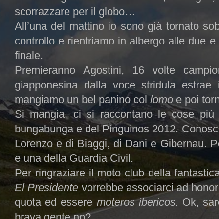
scorrazzare per il globo…
All’una del mattino io sono già tornato sob
controllo e rientriamo in albergo alle due e
finale.
Premieranno Agostini, 16 volte campi
giapponesina dalla voce stridula estrae
mangiamo un bel panino col
lomo
e poi tor
Si mangia, ci si raccontano le cose più s
bungabunga e del Pinguinos 2012. Conosciam
Lorenzo e di Biaggi, di Dani e Gibernau. Poi
e una della Guardia Civil.
Per ringraziare il moto club della fantastica
El Presidente
vorrebbe associarci ad hono
quota ed essere
moteros ibericos.
Ok, sar
brava gente no?