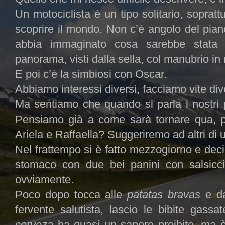
Un motociclista è un tipo solitario, sopratt
scoprire il mondo. Non c’è angolo del pia
abbia immaginato cosa sarebbe stata 
panorama, visti dalla sella, col manubrio in
E poi c’è la simbiosi con Oscar.
Abbiamo interessi diversi, facciamo vite div
Ma sentiamo che quando si parla i nostri p
Pensiamo già a come sarà tornare qua, p
Ariela e Raffaella? Suggeriremo ad altri di u
Nel frattempo si è fatto mezzogiorno e decid
stomaco con due bei panini con salsicc
ovviamente.
Poco dopo tocca alle
patatas bravas
e da
fervente salutista, lascio le bibite gass
cerveza
ha quasi un sapore proibito, ma 