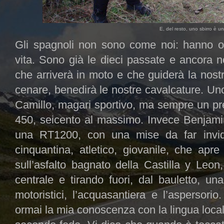
E, del resto, uno sbirro è uno
Gli spagnoli non sono come noi: hanno ora
vita. Sono già le dieci passate e ancora 
che arriverà in moto e che guiderà la nost
cenare, benedirà le nostre cavalcature. Un
Camillo, magari sportivo, ma sempre un pre
450, seicento al massimo. Invece Benjam
una RT1200, con una mise da far invid
cinquantina, atletico, giovanile, che ap
sull’asfalto bagnato della Castilla y Leon
centrale e tirando fuori, dal bauletto, un
motoristici, l’acquasantiera e l’aspersor
ormai la mia conoscenza con la lingua loca