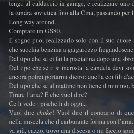
tengo al calduccio in garage, e realizzare uno d
la tundra sovietica fino alla Cina, passando per
Long way around.
Comprare un GS80.
Il sogno puoi realizzarlo solo con il suo cuor
che succhia benzina a gargarozzo fregandosene d
Del tipo che se ci fai la pisciatina dopo una sbro
Del tipo che se ti si incrosta la candela devi so
ancora potrei portarmi dietro: quella coi fili d'ac
Del tipo che se al mattino non tiene il minimo, ba
Tirare l’aria? E che vuol dire?
Ce li vedo i pischelli di oggi...
Vuol dire
choke
! Vuol dire il contrario di q
nella miscela che il carburante forma con l’aria. 
va giù, cazzo, trovo una discesa o mi faccio spin