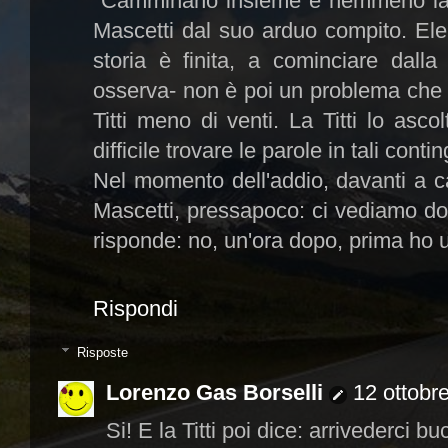
"Camminano insieme e nemmeno la b
Mascetti dal suo arduo compito. Elenc
storia è finita, a cominciare dalla
osserva- non è poi un problema che l
Titti meno di venti. La Titti lo asc
difficile trovare le parole in tali conti
Nel momento dell'addio, davanti a cas
Mascetti, pressapoco: ci vediamo dom
risponde: no, un'ora dopo, prima ho u
Rispondi
Risposte
Lorenzo Gas Borselli
12 ottobr
Si! E la Titti poi dice: arrivederci buc