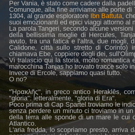
Per Vania, è stato come cadere dalla padella 
Comunque, alla fine arriviamo alle porte di T
1304, al grande esploratore
Ibn Battuta
, ch
suoi emozionanti ed epici viaggi attorno al 
La parola Tangeri, secondo alcune versioni
della bellissima moglie di Hercules, Tanj
avuto, tra una fatica e l'altra, due mogli, d
Calidone, città sullo stretto di Corinto)
chiamava Ebe, coppiere degli dei, sull'Olim
Vi tralascio qui la storia, molto romantica 
marocchina Tanjas ho trovato tracce solo in
Invece di Ercole, sappiamo quasi tutto.
O no?
"Ἡρακλῆς", in greco antico Heraklês, co
"gloria": letteralmente, "gloria di Era".
Poco prima di Cap Spartel troviamo le indic
senza perdere un minuto ci troviamo in un 
della terra alle sponde di un mare le cui c
Atlantico.
L'aria fredda, lo scopriamo presto, arriva d