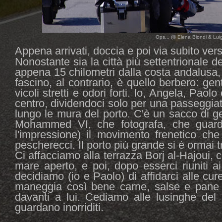
Ops... (© Elena Biondi & Luigi
Appena arrivati, doccia e poi via subito vers
Nonostante sia la città più settentrionale d
appena 15 chilometri dalla costa andalusa, l'
fascino, al contrario, è quello berbero: gen
vicoli stretti e odori forti. Io, Angela, Pao
centro, dividendoci solo per una passeggiat
lungo le mura del porto. C'è un sacco di 
Mohammed VI, che fotografa, che guard
l'impressione) il movimento frenetico che
pescherecci. Il porto più grande si è ormai 
Ci affacciamo alla terrazza Borj al-Hajoui, c
mare aperto, e poi, dopo esserci riuniti 
decidiamo (io e Paolo) di affidarci alle cure
maneggia così bene carne, salse e pane 
davanti a lui. Cediamo alle lusinghe del
guardano inorriditi.